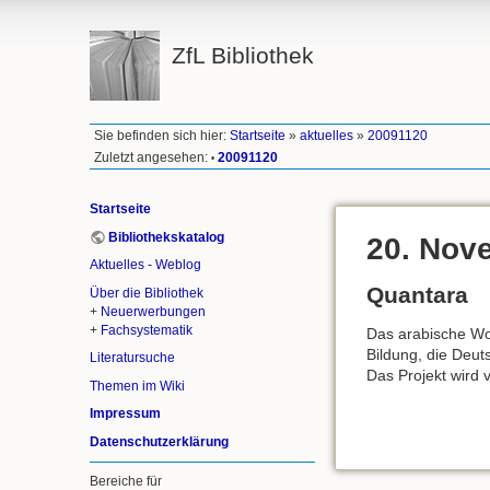
ZfL Bibliothek
Sie befinden sich hier:
Startseite
»
aktuelles
»
20091120
Zuletzt angesehen:
20091120
•
Startseite
Bibliothekskatalog
20. Nov
Aktuelles - Weblog
Quantara
Über die Bibliothek
+
Neuerwerbungen
+
Fachsystematik
Das arabische Wo
Bildung, die Deut
Literatursuche
Das Projekt wird
Themen im Wiki
Impressum
Datenschutzerklärung
Bereiche für