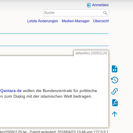
Anmelden
Letzte Änderungen
Medien-Manager
Übersicht
aktuelles:20091120
l Qantara.de
wollen die Bundeszentrale für politische
en zum Dialog mit der islamischen Welt beitragen.
lles/20091120.txt
· Zuletzt geändert: 2018/04/23 10:46 von
127.0.0.1