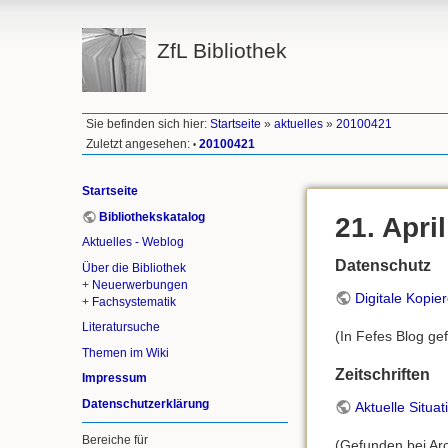
ZfL Bibliothek
Sie befinden sich hier:
Startseite
»
aktuelles
»
20100421
Zuletzt angesehen:
20100421
•
Startseite
Bibliothekskatalog
21. Apri
Aktuelles - Weblog
Datenschutz
Über die Bibliothek
+
Neuerwerbungen
Digitale Kopie
+
Fachsystematik
Literatursuche
(In Fefes Blog ge
Themen im Wiki
Zeitschriften
Impressum
Datenschutzerklärung
Aktuelle Situat
Bereiche für
(Gefunden bei Arc