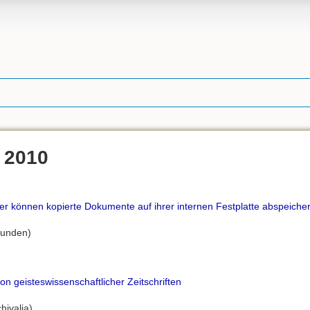
l 2010
rer können kopierte Dokumente auf ihrer internen Festplatte abspeicher
funden)
ion geisteswissenschaftlicher Zeitschriften
hivalia)