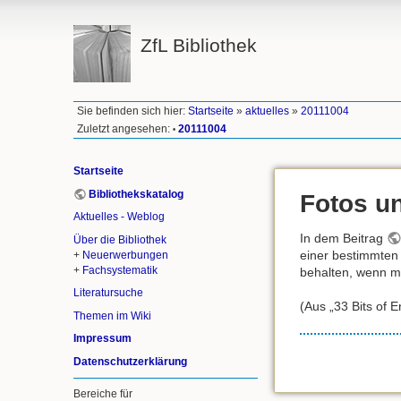
ZfL Bibliothek
Sie befinden sich hier:
Startseite
»
aktuelles
»
20111004
Zuletzt angesehen:
20111004
•
Startseite
Bibliothekskatalog
Fotos u
Aktuelles - Weblog
In dem Beitrag
Über die Bibliothek
einer bestimmten
+
Neuerwerbungen
+
Fachsystematik
behalten, wenn ma
Literatursuche
(Aus „33 Bits of 
Themen im Wiki
Impressum
Datenschutzerklärung
Bereiche für