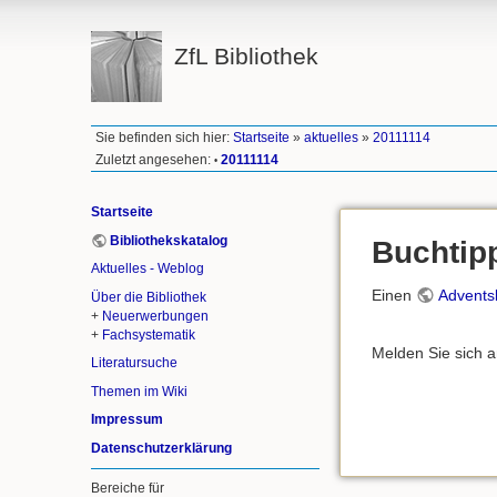
ZfL Bibliothek
Sie befinden sich hier:
Startseite
»
aktuelles
»
20111114
Zuletzt angesehen:
20111114
•
Startseite
Bibliothekskatalog
Buchtip
Aktuelles - Weblog
Einen
Advents
Über die Bibliothek
+
Neuerwerbungen
+
Fachsystematik
Melden Sie sich 
Literatursuche
Themen im Wiki
Impressum
Datenschutzerklärung
Bereiche für