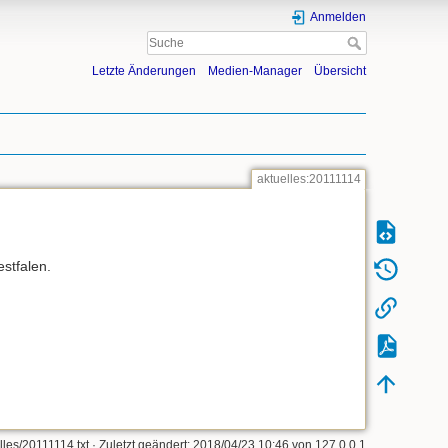
Anmelden
Letzte Änderungen
Medien-Manager
Übersicht
aktuelles:20111114
stfalen.
lles/20111114.txt
· Zuletzt geändert: 2018/04/23 10:46 von
127.0.0.1