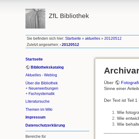
ZfL Bibliothek
Sie befinden sich hier:
Startseite
»
aktuelles
»
20120512
Zuletzt angesehen:
20120512
•
Startseite
Bibliothekskatalog
Archivar
Aktuelles - Weblog
Über
Fotografi
Über die Bibliothek
Sinne einer Anleit
+
Neuerwerbungen
+
Fachsystematik
Der Text ist Teil 
Literatursuche
Themen im Wiki
Wie fotogra
Impressum
Wie entwick
Wie behalt
Datenschutzerklärung
Bereiche für