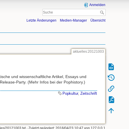
Anmelden
Letzte Änderungen
Medien-Manager
Übersicht
aktuelles:20121003
stische und wissenschaftliche Artikel, Essays und
elease-Party. (Mehr Infos bei der Pophistory.)
Popkultur
,
Zeitschrift
les/20121003.txt
· Zuletzt geändert: 2018/04/23 10:47 von
127.0.0.1