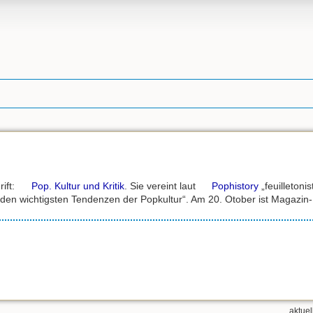
ift:
Pop. Kultur und Kritik
. Sie vereint laut
Pophistory
„feuilletoni
den wichtigsten Tendenzen der Popkultur“. Am 20. Otober ist Magazin-R
aktuel