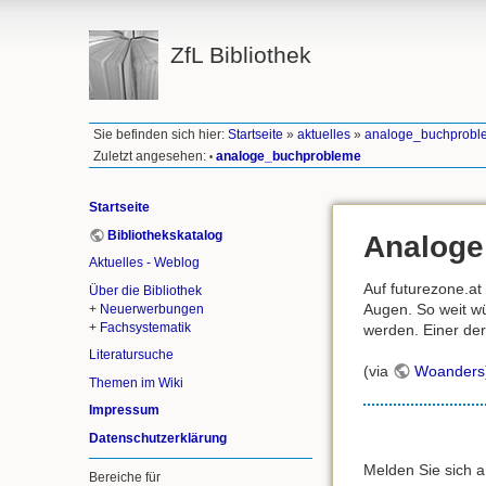
ZfL Bibliothek
Sie befinden sich hier:
Startseite
»
aktuelles
»
analoge_buchprobl
Zuletzt angesehen:
analoge_buchprobleme
•
Startseite
Bibliothekskatalog
Analoge
Aktuelles - Weblog
Auf futurezone.at
Über die Bibliothek
Augen. So weit w
+
Neuerwerbungen
+
Fachsystematik
werden. Einer der
Literatursuche
(via
Woanders
Themen im Wiki
Impressum
Datenschutzerklärung
Melden Sie sich 
Bereiche für