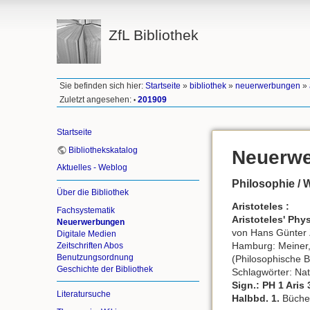
ZfL Bibliothek
Sie befinden sich hier:
Startseite
»
bibliothek
»
neuerwerbungen
»
Zuletzt angesehen:
201909
•
Startseite
Bibliothekskatalog
Neuerwe
Aktuelles - Weblog
Philosophie / 
Über die Bibliothek
Aristoteles :
Fachsystematik
Aristoteles' Phy
Neuerwerbungen
von Hans Günter Z
Digitale Medien
Hamburg: Meiner, 
Zeitschriften Abos
Benutzungsordnung
(Philosophische B
Geschichte der Bibliothek
Schlagwörter: Nat
Sign.: PH 1 Aris 
Literatursuche
Halbbd. 1.
Bücher 