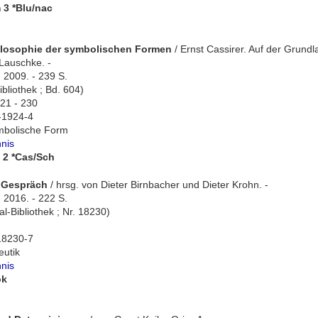
 3 *Blu/nac
hilosophie der symbolischen Formen
/ Ernst Cassirer. Auf der Grun
Lauschke. -
 2009. - 239 S.
bliothek ; Bd. 604)
221 - 230
-1924-4
mbolische Form
hnis
 2 *Cas/Sch
 Gespräch
/ hrsg. von Dieter Birnbacher und Dieter Krohn. -
, 2016. - 222 S.
l-Bibliothek ; Nr. 18230)
18230-7
eutik
hnis
ok