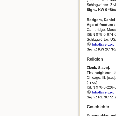
Schlagwörter: Zivi
Sign.: KW 0 *Ste
Rodgers, Daniel 
Age of fracture
/
Cambridge, Mass. 
ISBN 978-0-674-
Schlagwörter: USA 
Inhaltsverzeic
Sign.: KW 2C *R
Religion
Zizek, Slavoj:
The neighbor
: t
Chicago, Ill. [u.a
(Trios)
ISBN 978-0-226-
Inhaltsverzeic
Sign.: RE 3C *Zi
Geschichte
Doering-Manteuf