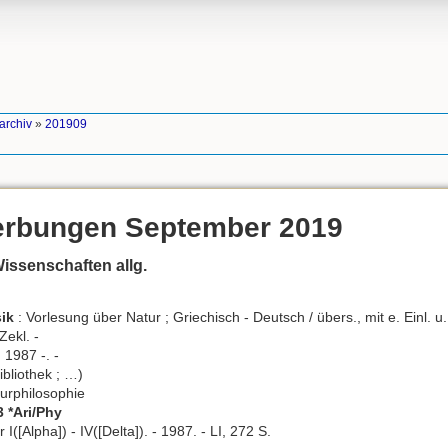
archiv
»
201909
rbungen September 2019
Wissenschaften allg.
sik
: Vorlesung über Natur ; Griechisch - Deutsch / übers., mit e. Einl. u
ekl. -
1987 -. -
ibliothek ; …)
urphilosophie
3 *Ari/Phy
I([Alpha]) - IV([Delta]). - 1987. - LI, 272 S.