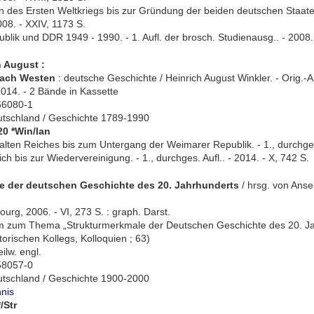
des Ersten Weltkriegs bis zur Gründung der beiden deutschen Staaten 
008. - XXIV, 1173 S.
lik und DDR 1949 - 1990. - 1. Aufl. der brosch. Studienausg.. - 2008. 
h August :
nach Westen
: deutsche Geschichte / Heinrich August Winkler. - Orig.-
014. - 2 Bände in Kassette
66080-1
utschland / Geschichte 1789-1990
20 *Win/lan
ten Reiches bis zum Untergang der Weimarer Republik. - 1., durchges. 
h bis zur Wiedervereinigung. - 1., durchges. Aufl.. - 2014. - X, 742 S.
e der deutschen Geschichte des 20. Jahrhunderts
/ hrsg. von Anse
rg, 2006. - VI, 273 S. : graph. Darst.
um zum Thema „Strukturmerkmale der Deutschen Geschichte des 20. Ja
torischen Kollegs, Kolloquien ; 63)
eilw. engl.
58057-0
utschland / Geschichte 1900-2000
hnis
/Str