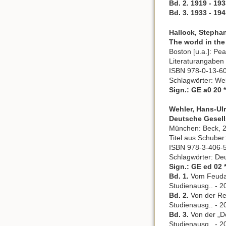
Bd. 2. 1919 - 19
Bd. 3. 1933 - 19
Hallock, Stephan
The world in the
Boston [u.a.]: Pear
Literaturangaben
ISBN 978-0-13-6
Schlagwörter: We
Sign.: GE a0 20 
Wehler, Hans-Ulr
Deutsche Gesell
München: Beck, 2
Titel aus Schuber
ISBN 978-3-406-
Schlagwörter: Deu
Sign.: GE ed 02
Bd. 1.
Vom Feudali
Studienausg.. - 20
Bd. 2.
Von der Ref
Studienausg.. - 20
Bd. 3.
Von der „De
Studienausg.. - 20