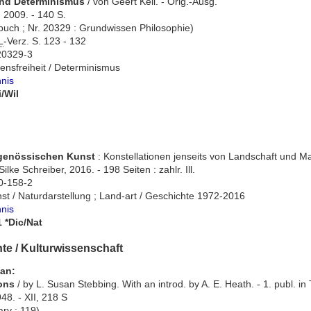
 und Determinismus
/ von Geert Keil. - Orig.-Ausg.
, 2009. - 140 S.
uch ; Nr. 20329 : Grundwissen Philosophie)
L
-Verz. S. 123 - 132
20329-3
lensfreiheit / Determinismus
hnis
i/Wil
itgenössischen Kunst
: Konstellationen jenseits von Landschaft und Mat
lke Schreiber, 2016. - 198 Seiten : zahlr. Ill.
0-158-2
st / Naturdarstellung ; Land-art / Geschichte 1972-2016
hnis
1 *Dic/Nat
te / Kulturwissenschaft
san:
ions
/ by L. Susan Stebbing. With an introd. by A. E. Heath. - 1. publ. in 
48. - XII, 218 S
ary ; 119)