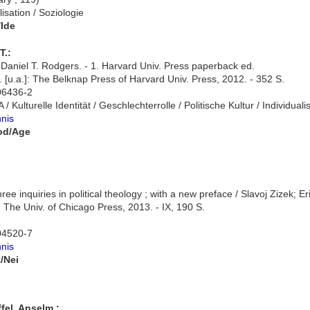
lisation / Soziologie
/Ide
T.:
 Daniel T. Rodgers. - 1. Harvard Univ. Press paperback ed.
[u.a.]: The Belknap Press of Harvard Univ. Press, 2012. - 352 S.
06436-2
/ Kulturelle Identität / Geschlechterrolle / Politische Kultur / Individu
hnis
od/Age
hree inquiries in political theology ; with a new preface / Slavoj Zizek; 
.]: The Univ. of Chicago Press, 2013. - IX, 190 S.
04520-7
hnis
z/Nei
fel, Anselm :