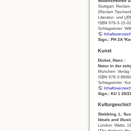
Willensfreiheit
Stuttgart: Reclam
(Reclam Taschenb
Literatur- und
UR
ISBN 978-3-15-0
Schlagwörter: Wil
Inhaltsverzeic
Sign.: PH 2A *Ke
Kunst
Dickel, Hans :
Natur in der ze
München: Verlag Si
ISBN 978-3-8896
Schlagwörter: Kun
Inhaltsverzeic
Sign.: KU 1 20/2
Kulturgeschich
Stebbing, L. Su
Ideals and illus
London: Watts, 19
(The thinker's libr