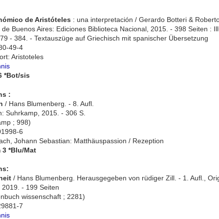
:
nómico de Aristóteles
: una interpretación / Gerardo Botteri & Robert
e Buenos Aires: Ediciones Biblioteca Nacional, 2015. - 398 Seiten : Ill
 379 - 384. - Textauszüge auf Griechisch mit spanischer Übersetzung
80-49-4
t: Aristoteles
hnis
6 *Bot/sis
s :
n
/ Hans Blumenberg. - 8. Aufl.
n: Suhrkamp, 2015. - 306 S.
amp ; 998)
01998-6
Bach, Johann Sebastian: Matthäuspassion / Rezeption
 3 *Blu/Mat
ns:
heit
/ Hans Blumenberg. Herausgegeben von rüdiger Zill. - 1. Aufl., Or
 2019. - 199 Seiten
nbuch wissenschaft ; 2281)
29881-7
hnis