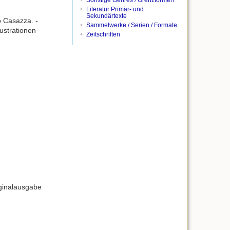
Sonstige Genres / Grenzformen
Literatur Primär- und
Sekundärtexte
o Casazza. -
Sammelwerke / Serien / Formate
ustrationen
Zeitschriften
iginalausgabe