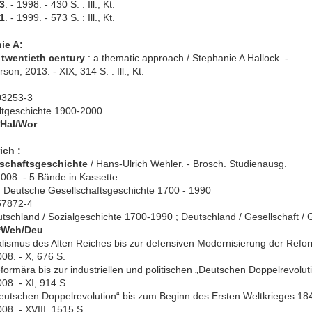
33
. - 1998. - 430 S. : Ill., Kt.
41
. - 1999. - 573 S. : Ill., Kt.
ie A:
 twentieth century
: a thematic approach / Stephanie A Hallock. -
son, 2013. - XIX, 314 S. : Ill., Kt.
03253-3
ltgeschichte 1900-2000
*Hal/Wor
ich :
schaftsgeschichte
/ Hans-Ulrich Wehler. - Brosch. Studienausg.
008. - 5 Bände in Kassette
: Deutsche Gesellschaftsgeschichte 1700 - 1990
57872-4
tschland / Sozialgeschichte 1700-1990 ; Deutschland / Gesellschaft /
 *Weh/Deu
smus des Alten Reiches bis zur defensiven Modernisierung der Reformä
08. - X, 676 S.
ormära bis zur industriellen und politischen „Deutschen Doppelrevolutio
08. - XI, 914 S.
utschen Doppelrevolution“ bis zum Beginn des Ersten Weltkrieges 1849 
08. - XVIII, 1515 S.