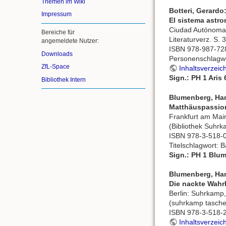
Themen im Wiki
Botteri, Gerardo
Impressum
El sistema astro
Ciudad Autónoma d
Bereiche für
Literaturverz. S.
angemeldete Nutzer:
ISBN 978-987-72
Downloads
Personenschlagwor
ZfL-Space
Inhaltsverzeic
Sign.: PH 1 Aris 
Bibliothek Intern
Blumenberg, Han
Matthäuspassio
Frankfurt am Mai
(Bibliothek Suhrk
ISBN 978-3-518-
Titelschlagwort: 
Sign.: PH 1 Blum
Blumenberg, Ha
Die nackte Wahr
Berlin: Suhrkamp,
(suhrkamp tasche
ISBN 978-3-518-
Inhaltsverzeic