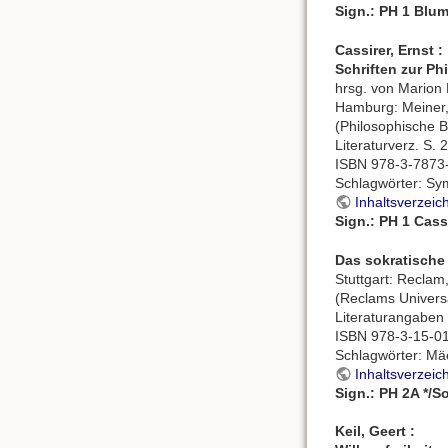
Sign.: PH 1 Blum
Cassirer, Ernst :
Schriften zur P
hrsg. von Marion 
Hamburg: Meiner,
(Philosophische Bi
Literaturverz. S. 
ISBN 978-3-7873
Schlagwörter: Sy
Inhaltsverzeic
Sign.: PH 1 Cass
Das sokratische
Stuttgart: Reclam
(Reclams Universa
Literaturangaben
ISBN 978-3-15-0
Schlagwörter: Mä
Inhaltsverzeic
Sign.: PH 2A */S
Keil, Geert :