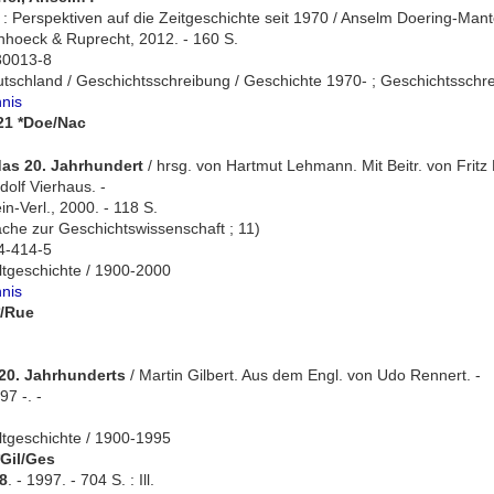
: Perspektiven auf die Zeitgeschichte seit 1970 / Anselm Doering-Manteuf
nhoeck & Ruprecht, 2012. - 160 S.
30013-8
tschland / Geschichtsschreibung / Geschichte 1970- ; Geschichtsschre
hnis
/21 *Doe/Nac
das 20. Jahrhundert
/ hrsg. von Hartmut Lehmann. Mit Beitr. von Fritz 
olf Vierhaus. -
in-Verl., 2000. - 118 S.
che zur Geschichtswissenschaft ; 11)
4-414-5
ltgeschichte / 1900-2000
hnis
*/Rue
20. Jahrhunderts
/ Martin Gilbert. Aus dem Engl. von Udo Rennert. -
97 -. -
ltgeschichte / 1900-1995
*Gil/Ges
18
. - 1997. - 704 S. : Ill.