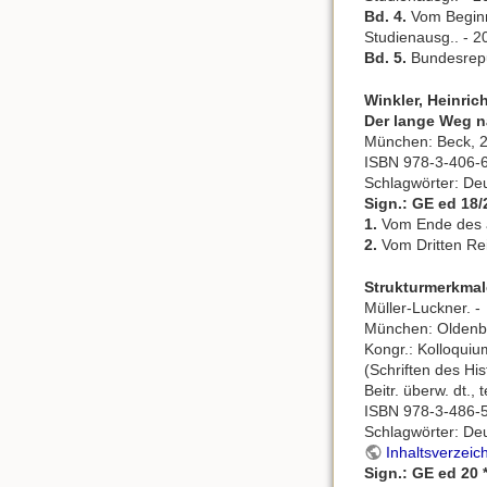
Bd. 4.
Vom Beginn 
Studienausg.. - 2
Bd. 5.
Bundesrepub
Winkler, Heinric
Der lange Weg 
München: Beck, 2
ISBN 978-3-406-
Schlagwörter: De
Sign.: GE ed 18/
1.
Vom Ende des al
2.
Vom Dritten Reic
Strukturmerkmal
Müller-Luckner. -
München: Oldenbou
Kongr.: Kolloqui
(Schriften des His
Beitr. überw. dt., t
ISBN 978-3-486-
Schlagwörter: De
Inhaltsverzeic
Sign.: GE ed 20 *