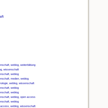
aft
enschaft
,
weblog
,
weiterbildung
og
,
wissenschaft
enschaft
,
weblog
enschaft
,
medien
,
weblog
hologie
,
weblog
,
wissenschaft
enschaft
,
weblog
enschaft
,
weblog
enschaft
,
weblog
,
open access
enschaft
,
weblog
 access
,
weblog
,
wissenschaft