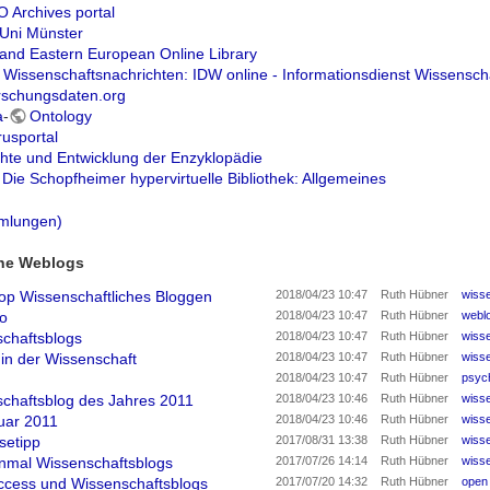
Archives portal
Uni Münster
 and Eastern European Online Library
e Wissenschaftsnachrichten: IDW online - Informationsdienst Wissensch
rschungsdaten.org
a
-
Ontology
usportal
hte und Entwicklung der Enzyklopädie
Die Schopfheimer hypervirtuelle Bibliothek: Allgemeines
mmlungen)
che Weblogs
p Wissenschaftliches Bloggen
2018/04/23 10:47
Ruth Hübner
wiss
fo
2018/04/23 10:47
Ruth Hübner
webl
chaftsblogs
2018/04/23 10:47
Ruth Hübner
wiss
in der Wissenschaft
2018/04/23 10:47
Ruth Hübner
wiss
2018/04/23 10:47
Ruth Hübner
psyc
chaftsblog des Jahres 2011
2018/04/23 10:46
Ruth Hübner
wiss
uar 2011
2018/04/23 10:46
Ruth Hübner
wiss
setipp
2017/08/31 13:38
Ruth Hübner
wiss
nmal Wissenschaftsblogs
2017/07/26 14:14
Ruth Hübner
wiss
cess und Wissenschaftsblogs
2017/07/20 14:32
Ruth Hübner
open