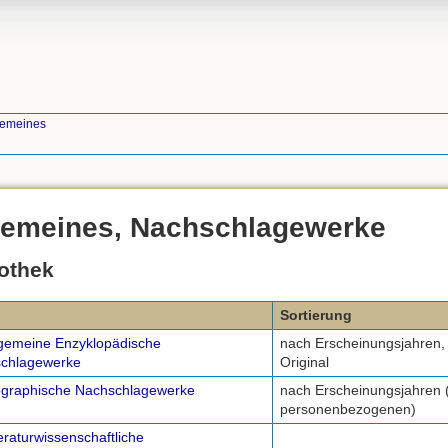
gemeines
lgemeines, Nachschlagewerke
iothek
Sortierung
lgemeine Enzyklopädische
nach Erscheinungsjahren, 
chlagewerke
Original
ographische Nachschlagewerke
nach Erscheinungsjahren (
personenbezogenen)
eraturwissenschaftliche