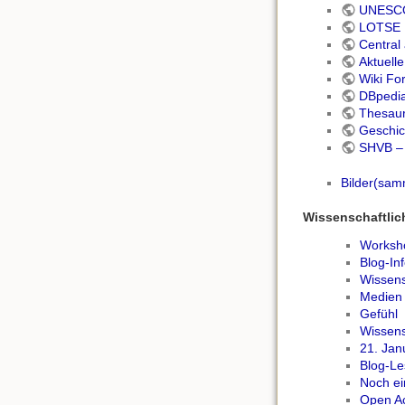
UNESCO 
LOTSE 
Central
Aktuell
Wiki Fo
DBpedi
Thesaur
Geschic
SHVB – 
Bilder(sa
Wissenschaftli
Worksho
Blog-In
Wissens
Medien 
Gefühl
Wissens
21. Jan
Blog-Le
Noch ei
Open Ac