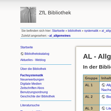
ZfL Bibliothek
Sie befinden sich hier:
Startseite
»
bibliothek
»
systematik
»
al_all
Zuletzt angesehen:
al_allgemeines
•
Startseite
Bibliothekskatalog
AL - Al
Aktuelles - Weblog
In der Bibl
Über die Bibliothek
Fachsystematik
Gruppe
Inhalt
Neuerwerbungen
Digitale Medien
AL 1
Al
Zeitschriften Abos
Nachs
Benutzungsordnung
Geschichte der Bibliothek
AL 2
Bi
Literatursuche
AL 3
Lit