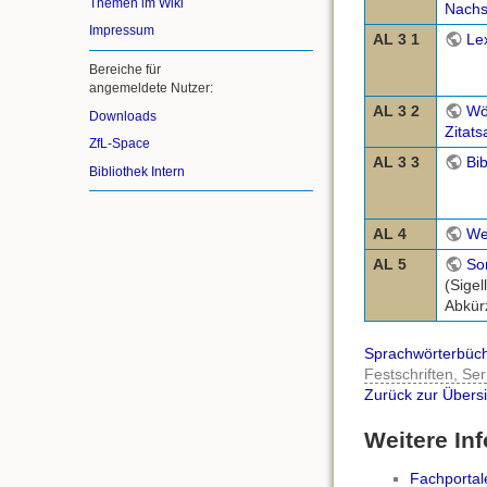
Themen im Wiki
Nachs
Impressum
AL 3 1
Le
Bereiche für
angemeldete Nutzer:
AL 3 2
Wö
Downloads
Zitat
ZfL-Space
AL 3 3
Bib
Bibliothek Intern
AL 4
We
AL 5
So
(Sigel
Abkür
Sprachwörterbüc
Festschriften, S
Zurück zur Übersi
Weitere In
Fachportal