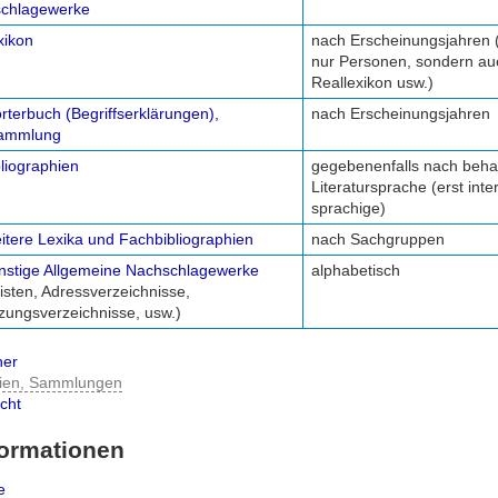
chlagewerke
xikon
nach Erscheinungsjahren (
nur Personen, sondern auc
Reallexikon usw.)
rterbuch (Begriffserklärungen),
nach Erscheinungsjahren
sammlung
liographien
gegebenenfalls nach beha
Literatursprache (erst inte
sprachige)
itere Lexika und Fachbibliographien
nach Sachgruppen
nstige Allgemeine Nachschlagewerke
alphabetisch
listen, Adressverzeichnisse,
zungsverzeichnisse, usw.)
her
erien, Sammlungen
cht
formationen
e