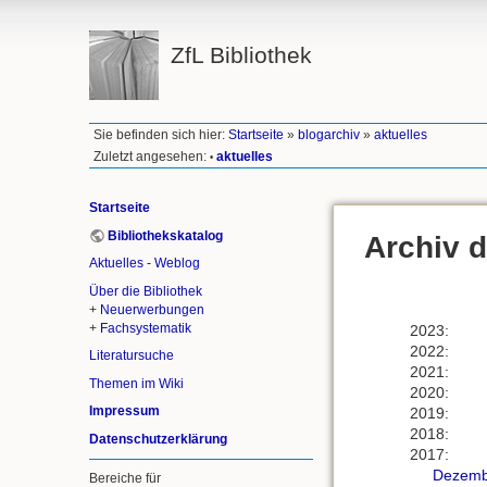
ZfL Bibliothek
Sie befinden sich hier:
Startseite
»
blogarchiv
»
aktuelles
Zuletzt angesehen:
aktuelles
•
Startseite
Bibliothekskatalog
Archiv d
Aktuelles - Weblog
Über die Bibliothek
+
Neuerwerbungen
+
Fachsystematik
2023
:
2022
:
Literatursuche
2021
:
Themen im Wiki
2020
:
Impressum
2019
:
2018
:
Datenschutzerklärung
2017
:
Dezemb
Bereiche für