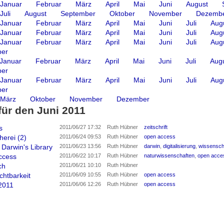
Januar
Februar
März
April
Mai
Juni
August
Juli
August
September
Oktober
November
Dezemb
Januar
Februar
März
April
Mai
Juni
Juli
Aug
Januar
Februar
März
April
Mai
Juni
Juli
Aug
Januar
Februar
März
April
Mai
Juni
Juli
Aug
er
Januar
Februar
März
April
Mai
Juni
Juli
Aug
er
Januar
Februar
März
April
Mai
Juni
Juli
Aug
er
März
Oktober
November
Dezember
für den Juni 2011
s
2011/06/27 17:32
Ruth Hübner
zeitschrift
herei (2)
2011/06/24 09:53
Ruth Hübner
open access
 Darwin's Library
2011/06/23 13:56
Ruth Hübner
darwin
,
digitalisierung
,
wissensch
ccess
2011/06/22 10:17
Ruth Hübner
naturwissenschaften
,
open acce
ch
2011/06/21 10:10
Ruth Hübner
chtbarkeit
2011/06/09 10:55
Ruth Hübner
open access
 2011
2011/06/06 12:26
Ruth Hübner
open access