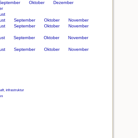
September
Oktober
Dezember
er
ust
ust
September
Oktober
November
ust
September
Oktober
November
ust
September
Oktober
November
ust
September
Oktober
November
aft
,
infrastruktur
ss