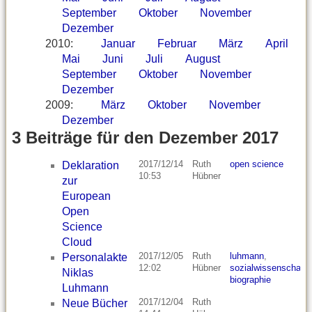
September
Oktober
November
Dezember
2010
:
Januar
Februar
März
April
Mai
Juni
Juli
August
September
Oktober
November
Dezember
2009
:
März
Oktober
November
Dezember
3 Beiträge für den Dezember 2017
2017/12/14
Ruth
open science
Deklaration
10:53
Hübner
zur
European
Open
Science
Cloud
2017/12/05
Ruth
luhmann
,
Personalakte
12:02
Hübner
sozialwissenschaft
,
Niklas
biographie
Luhmann
2017/12/04
Ruth
Neue Bücher