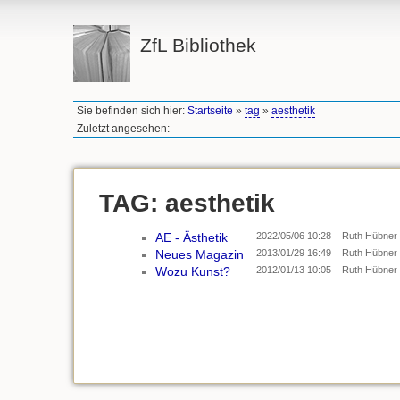
ZfL Bibliothek
Sie befinden sich hier:
Startseite
»
tag
»
aesthetik
Zuletzt angesehen:
TAG: aesthetik
AE - Ästhetik
2022/05/06 10:28
Ruth Hübner
Neues Magazin
2013/01/29 16:49
Ruth Hübner
Wozu Kunst?
2012/01/13 10:05
Ruth Hübner