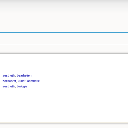
aesthetik
,
bearbeiten
zeitschrift
,
kunst
,
aesthetik
aesthetik
,
biologie