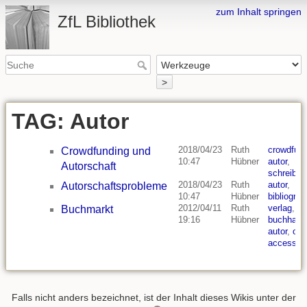
zum Inhalt springen
ZfL Bibliothek
>
TAG: Autor
2018/04/23
Ruth
crowdfund
Crowdfunding und
10:47
Hübner
autor
,
Autorschaft
schreibpr
2018/04/23
Ruth
autor
,
Autorschaftsprobleme
10:47
Hübner
bibliograp
2012/04/11
Ruth
verlag
,
Buchmarkt
19:16
Hübner
buchhand
autor
,
ope
access
Falls nicht anders bezeichnet, ist der Inhalt dieses Wikis unter der