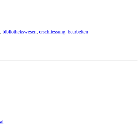
,
bibliothekswesen
,
erschliessung
,
bearbeiten
al