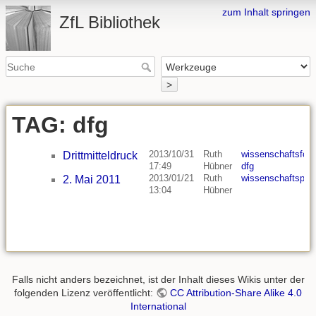
zum Inhalt springen
ZfL Bibliothek
>
TAG: dfg
2013/10/31
Ruth
wissenschaftsfoe
Drittmitteldruck
17:49
Hübner
dfg
2013/01/21
Ruth
wissenschaftspolit
2. Mai 2011
13:04
Hübner
Falls nicht anders bezeichnet, ist der Inhalt dieses Wikis unter der
folgenden Lizenz veröffentlicht:
CC Attribution-Share Alike 4.0
International