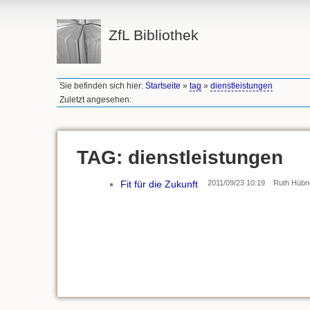
ZfL Bibliothek
Sie befinden sich hier:
Startseite
»
tag
»
dienstleistungen
Zuletzt angesehen:
TAG: dienstleistungen
Fit für die Zukunft
2011/09/23 10:19
Ruth Hübn