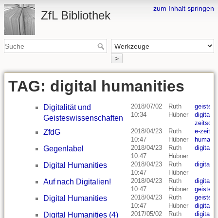
zum Inhalt springen
ZfL Bibliothek
>
TAG: digital humanities
2018/07/02
Ruth
geistes
Digitalität und
10:34
Hübner
digital 
Geisteswissenschaften
zeitschri
2018/04/23
Ruth
e-zeitsch
ZfdG
10:47
Hübner
humanit
2018/04/23
Ruth
digital 
Gegenlabel
10:47
Hübner
2018/04/23
Ruth
digital 
Digital Humanities
10:47
Hübner
2018/04/23
Ruth
digital 
Auf nach Digitalien!
10:47
Hübner
geistes
2018/04/23
Ruth
geistes
Digital Humanities
10:47
Hübner
digital 
2017/05/02
Ruth
digital 
Digital Humanities (4)