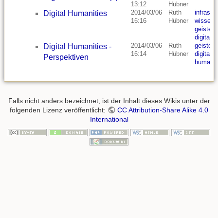
13:12
Hübner
2014/03/06
Ruth
infrastru
Digital Humanities
16:16
Hübner
wissens
geistes
digital 
2014/03/06
Ruth
geistes
Digital Humanities -
16:14
Hübner
digitalis
Perspektiven
humanit
Falls nicht anders bezeichnet, ist der Inhalt dieses Wikis unter der
folgenden Lizenz veröffentlicht:
CC Attribution-Share Alike 4.0
International