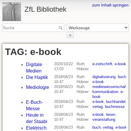
zum Inhalt springen
ZfL Bibliothek
>
TAG: e-book
2020/10/22
Ruth
e-zeitschrift
,
e-book
Digitale
13:03
Hübner
Medien
2018/04/23
Ruth
digitalisierung
,
buch
,
Die Haptik
10:47
Hübner
e-book
2018/04/23
Ruth
medienwissenschaft
,
Mediologie
10:47
Hübner
kommunikation
,
e-
book
2018/04/23
Ruth
e-book
,
buchhandel
,
E-Buch-
10:47
Hübner
verlag
,
buchmesse
Messe
2018/04/23
Ruth
e-book
,
lesen
,
Heute in
10:47
Hübner
veranstaltung
der Staabi
2018/04/23
Ruth
buch
,
verlag
,
e-book
Elektrisch