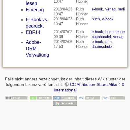
10:47
Hübner
lesen
2018/04/23
Ruth
e-book
,
verlag
,
berlin
E-Verlag
10:47
Hübner
2018/04/23
Ruth
buch
,
e-book
E-Book vs.
10:47
Hübner
gedruckt
2014/07/02
Ruth
e-book
,
buchmesse
,
EBF14
09:39
Hübner
buchhandel
,
verlag
2014/02/06
Ruth
e-book
,
drm
,
Adobe-
17:53
Hübner
datenschutz
DRM-
Verwaltung
Falls nicht anders bezeichnet, ist der Inhalt dieses Wikis unter der
folgenden Lizenz veröffentlicht:
CC Attribution-Share Alike 4.0
International