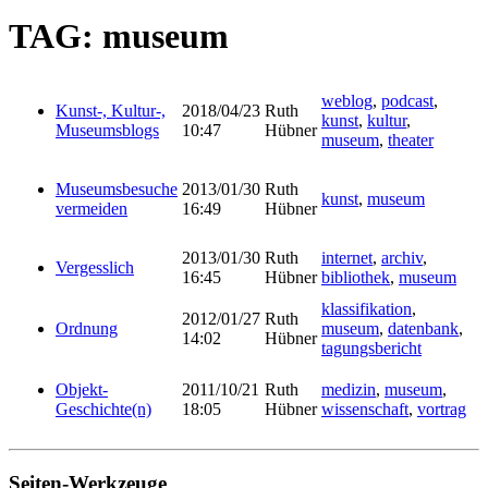
TAG: museum
weblog
,
podcast
,
Kunst-, Kultur-,
2018/04/23
Ruth
kunst
,
kultur
,
Museumsblogs
10:47
Hübner
museum
,
theater
Museumsbesuche
2013/01/30
Ruth
kunst
,
museum
vermeiden
16:49
Hübner
2013/01/30
Ruth
internet
,
archiv
,
Vergesslich
16:45
Hübner
bibliothek
,
museum
klassifikation
,
2012/01/27
Ruth
Ordnung
museum
,
datenbank
,
14:02
Hübner
tagungsbericht
Objekt-
2011/10/21
Ruth
medizin
,
museum
,
Geschichte(n)
18:05
Hübner
wissenschaft
,
vortrag
Seiten-Werkzeuge