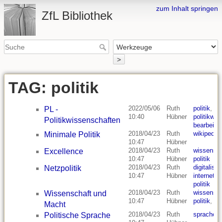
zum Inhalt springen
ZfL Bibliothek
>
TAG: politik
2022/05/06
Ruth
politik
,
PL -
10:40
Hübner
politikwis
Politikwissenschaften
bearbeite
2018/04/23
Ruth
wikipedia
Minimale Politik
10:47
Hübner
2018/04/23
Ruth
wissensch
Excellence
10:47
Hübner
politik
2018/04/23
Ruth
digitalisie
Netzpolitik
10:47
Hübner
internet
,
r
politik
2018/04/23
Ruth
wissensch
Wissenschaft und
10:47
Hübner
politik
,
ko
Macht
2018/04/23
Ruth
sprache
,
Politische Sprache