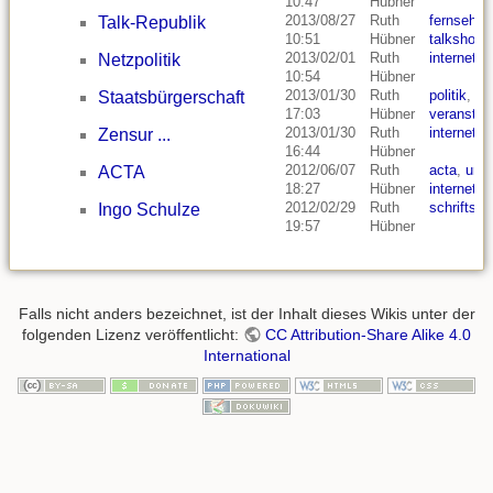
10:47
Hübner
2013/08/27
Ruth
fernsehen
Talk-Republik
10:51
Hübner
talkshow
,
2013/02/01
Ruth
internet
,
p
Netzpolitik
10:54
Hübner
2013/01/30
Ruth
politik
,
kul
Staatsbürgerschaft
17:03
Hübner
veranstal
2013/01/30
Ruth
internet
,
p
Zensur ...
16:44
Hübner
2012/06/07
Ruth
acta
,
urhe
ACTA
18:27
Hübner
internet
,
p
2012/02/29
Ruth
schriftstel
Ingo Schulze
19:57
Hübner
Falls nicht anders bezeichnet, ist der Inhalt dieses Wikis unter der
folgenden Lizenz veröffentlicht:
CC Attribution-Share Alike 4.0
International