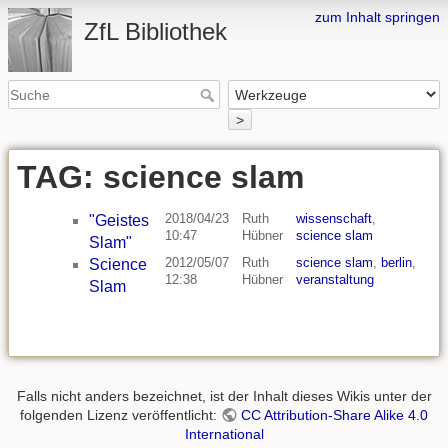
zum Inhalt springen
ZfL Bibliothek
>
TAG: science slam
2018/04/23
Ruth
wissenschaft
,
"Geistes
10:47
Hübner
science slam
Slam"
2012/05/07
Ruth
science slam
,
berlin
,
Science
12:38
Hübner
veranstaltung
Slam
Falls nicht anders bezeichnet, ist der Inhalt dieses Wikis unter der
folgenden Lizenz veröffentlicht:
CC Attribution-Share Alike 4.0
International