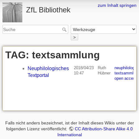
zum Inhalt springen
ZfL Bibliothek
>
TAG: textsammlung
2018/04/23
Ruth
neuphilologie
,
Neuphilologisches
10:47
Hübner
textsammlun
Textportal
open access
Falls nicht anders bezeichnet, ist der Inhalt dieses Wikis unter der
folgenden Lizenz veröffentlicht:
CC Attribution-Share Alike 4.0
International