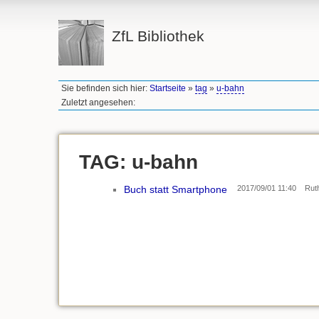
ZfL Bibliothek
Sie befinden sich hier:
Startseite
»
tag
»
u-bahn
Zuletzt angesehen:
TAG: u-bahn
Buch statt Smartphone
2017/09/01 11:40
Rut