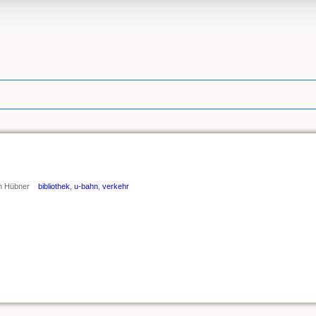
h Hübner
bibliothek
,
u-bahn
,
verkehr