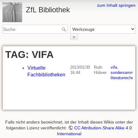
zum Inhalt springen
ZfL Bibliothek
>
TAG: VIFA
2013/01/30
Ruth
vifa
,
Virtuelle
16:44
Hübner
sondersammelg
Fachbibliotheken
literaturrecherc
Falls nicht anders bezeichnet, ist der Inhalt dieses Wikis unter der
folgenden Lizenz veröffentlicht:
CC Attribution-Share Alike 4.0
International