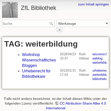
zum Inhalt springen
ZfL Bibliothek
>
TAG: weiterbildung
2018/04/23
Ruth
wissenschaf
Workshop
10:47
Hübner
weblog
,
Wissenschaftliches
weiterbildung
Bloggen
2013/01/15
Ruth
urheberrecht
Urheberrecht für
17:54
Hübner
weiterbildung
Bibliothekare
bibliothekar
Falls nicht anders bezeichnet, ist der Inhalt dieses Wikis unter der
folgenden Lizenz veröffentlicht:
CC Attribution-Share Alike 4.0
International