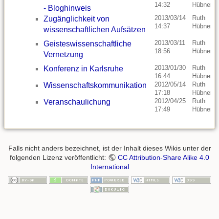
14:32
Hübner
- Bloghinweis
2013/03/14
Ruth
Zugänglichkeit von
14:37
Hübner
wissenschaftlichen Aufsätzen
2013/03/11
Ruth
Geisteswissenschaftliche
18:56
Hübner
Vernetzung
2013/01/30
Ruth
Konferenz in Karlsruhe
16:44
Hübner
2012/05/14
Ruth
Wissenschaftskommunikation
17:18
Hübner
2012/04/25
Ruth
Veranschaulichung
17:49
Hübner
Falls nicht anders bezeichnet, ist der Inhalt dieses Wikis unter der
folgenden Lizenz veröffentlicht:
CC Attribution-Share Alike 4.0
International