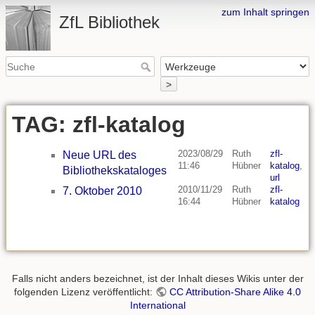
zum Inhalt springen
ZfL Bibliothek
>
TAG: zfl-katalog
2023/08/29
Ruth
zfl-
Neue URL des
11:46
Hübner
katalog
,
Bibliothekskataloges
url
2010/11/29
Ruth
zfl-
7. Oktober 2010
16:44
Hübner
katalog
Falls nicht anders bezeichnet, ist der Inhalt dieses Wikis unter der
folgenden Lizenz veröffentlicht:
CC Attribution-Share Alike 4.0
International