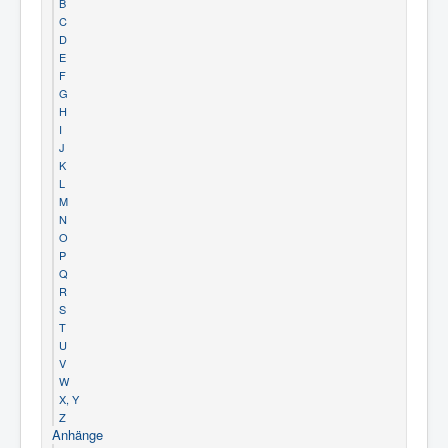
B
C
D
E
F
G
H
I
J
K
L
M
N
O
P
Q
R
S
T
U
V
W
X, Y
Z
Anhänge