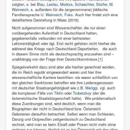
zeigten, s. bei
Blau
,
Leslau
,
Modrze
,
Schaechter
,
Storfer
,
M.
Weinreich
, s. außerdem für die (angenommene) jiddische
Familiensprache
U. Weinreich
,
Fuks
. Auch hier findet sich eine
detailliertere Darstellung in Maas (2016).
Nicht aufgenommen sind Wissenschaftler, die nur einen
vorübergehenden Aufenthalt in Deutschland hatten,
gegebenenfalls verbunden mit einer befristeten
Lektorentätigkeit oder dgl. Erst recht gehören nicht hierher die
während des Kriegs nach Deutschland Deportierten,
die auch
in diesem Sinne nicht als deutschsprachig anzusehen sind –
unabhängig von der Frage ihrer Deutschkenntnisse.
[1]
Spiegelverkehrt dazu sind aber alle hierher gerechnet worden,
die im Reich regulär eingewandert waren und hier ihre
wissenschaftliche Karriere bestritten: sie waren schließlich von
den gleichen Sanktionen betroffen wie ihre Leidensgenossen
mit deutscher Staatsangehörigkeit wie z.B.
Meriggi
, vgl. auch
die komplexen Fälle von
Tiktin
oder
Trubetzkoy
(der die
österreichische Staatsbürgerschaft hatte).
Wie problematisch
diese Zuordnungen sind, wird deutlich, wenn man die
Biographien der nicht in Deutschland bzw. Österreich
Geborenen daraufhin betrachtet. Selbst wenn man Schlesien,
Danzig und Ostpreußen zeitgenössisch zu Deutschland
rechnet, wird man es beim Elsaß oder Posen nicht mehr ohne
weiteres tun können; ähnlich ist es bei Österreich mit den alten