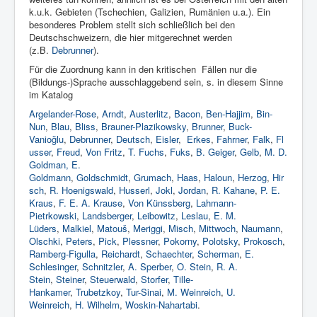
k.u.k. Gebieten (Tschechien, Galizien, Rumänien u.a.). Ein
besonderes Problem stellt sich schließlich bei den
Deutschschweizern, die hier mitgerechnet werden
(z.B.
Debrunner
).
Für die Zuordnung kann in den kritischen Fällen nur die
(Bildungs-)Sprache ausschlaggebend sein, s. in diesem Sinne
im Katalog
Argelander-Rose
,
Arndt
,
Austerlitz
,
Bacon
,
Ben-Hajjim
,
Bin-
Nun
,
Blau
,
Bliss
,
Brauner-Plazikowsky
,
Brunner
,
Buck-
Vanioğlu
,
Debrunner
,
Deutsch
,
Eisler
,
Erkes
,
Fahrner
,
Falk
,
Fl
usser
,
Freud
,
Von Fritz
,
T. Fuchs
,
Fuks
,
B. Geiger
,
Gelb
,
M. D.
Goldman, E.
Goldmann
,
Goldschmidt
,
Grumach
,
Haas
,
Haloun
,
Herzog
,
Hir
sch
,
R. Hoenigswald
,
Husserl
,
Jokl
,
Jordan
,
R. Kahane
,
P. E.
Kraus
,
F. E. A. Krause
,
Von Künssberg
,
Lahmann-
Pietrkowski
,
Landsberger
,
Leibowitz
,
Leslau
,
E. M.
Lüders
,
Malkiel
,
Matouš
,
Meriggi
,
Misch
,
Mittwoch
,
Naumann
,
Olschki
,
Peters
,
Pick
,
Plessner
,
Pokorny
,
Polotsky
,
Prokosch
,
Ramberg-Figulla
,
Reichardt
,
Schaechter
,
Scherman
,
E.
Schlesinger
,
Schnitzler
,
A. Sperber
,
O. Stein
,
R. A.
Stein
,
Steiner
,
Steuerwald
,
Storfer
,
Tille-
Hankamer
,
Trubetzkoy
,
Tur-Sinai
,
M. Weinreich
,
U.
Weinreich
,
H. Wilhelm
,
Woskin-Nahartabi
.