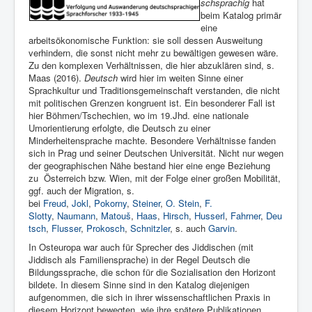
schsprachig
hat
beim Katalog primär
eine
arbeitsökonomische Funktion: sie soll dessen Ausweitung
verhindern, die sonst nicht mehr zu bewältigen gewesen wäre.
Zu den komplexen Verhältnissen, die hier abzuklären sind, s.
Maas (2016).
Deutsch
wird hier im weiten Sinne einer
Sprachkultur und Traditionsgemeinschaft verstanden, die nicht
mit politischen Grenzen kongruent ist. Ein besonderer Fall ist
hier Böhmen/Tschechien, wo im 19.Jhd. eine nationale
Umorientierung erfolgte, die Deutsch zu einer
Minderheitensprache machte. Besondere Verhältnisse fanden
sich in Prag und seiner Deutschen Universität. Nicht nur wegen
der geographischen Nähe bestand hier eine enge Beziehung
zu Österreich bzw. Wien, mit der Folge einer großen Mobilität,
ggf. auch der Migration, s.
bei
Freud
,
Jokl
,
Pokorny
,
Steiner
,
O. Stein
,
F.
Slotty
,
Naumann
,
Matouš
,
Haas
,
Hirsch
,
Husserl
,
Fahrner
,
Deu
tsch
,
Flusser
,
Prokosch
,
Schnitzler
, s. auch
Garvin
.
In Osteuropa war auch für Sprecher des Jiddischen (mit
Jiddisch als Familiensprache) in der Regel Deutsch die
Bildungssprache, die schon für die Sozialisation den Horizont
bildete. In diesem Sinne sind in den Katalog diejenigen
aufgenommen, die sich in ihrer wissenschaftlichen Praxis in
diesem Horizont bewegten, wie ihre spätere Publikationen