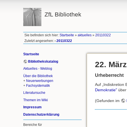
ZfL Bibliothek
Sie befinden sich hier:
Startseite
»
aktuelles
»
20110322
Zuletzt angesehen:
20110322
•
Startseite
Bibliothekskatalog
22. März
Aktuelles - Weblog
Urheberrecht
Über die Bibliothek
+
Neuerwerbungen
Auf „Indiskretion
+
Fachsystematik
Demokratie"
über 
Literatursuche
Themen im Wiki
(Gefunden im
Impressum
Datenschutzerklärung
Bereiche für