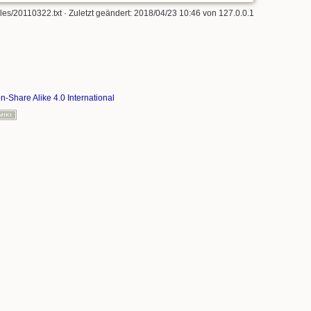
lles/20110322.txt
· Zuletzt geändert: 2018/04/23 10:46 von
127.0.0.1
on-Share Alike 4.0 International