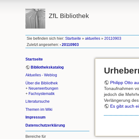
ZfL Bibliothek
Sie befinden sich hier:
Startseite
»
aktuelles
»
20110903
Zuletzt angesehen:
20110903
•
Startseite
Bibliothekskatalog
Urheber
Aktuelles - Weblog
Philipp Otto auf
Über die Bibliothek
Tonaufnahmen von 
+
Neuerwerbungen
+
Fachsystematik
jedoch die Mehrh
Verlängerung des 
Literatursuche
Es gibt auch 
Themen im Wiki
Impressum
Datenschutzerklärung
Bereiche für