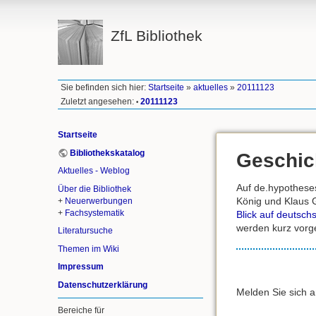
ZfL Bibliothek
Sie befinden sich hier:
Startseite
»
aktuelles
»
20111123
Zuletzt angesehen:
20111123
•
Startseite
Bibliothekskatalog
Geschic
Aktuelles - Weblog
Auf de.hypotheses
Über die Bibliothek
König und Klaus G
+
Neuerwerbungen
+
Fachsystematik
Blick auf deutsch
werden kurz vorge
Literatursuche
Themen im Wiki
Impressum
Datenschutzerklärung
Melden Sie sich 
Bereiche für