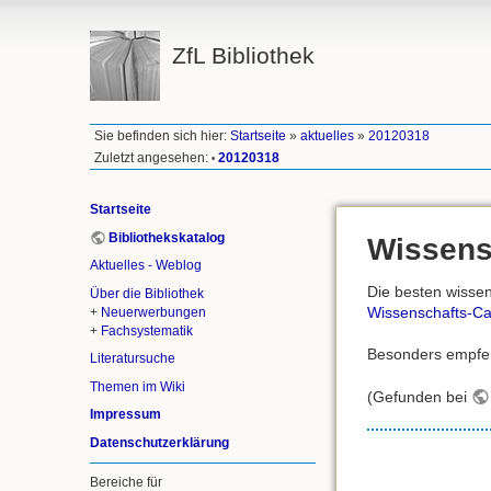
ZfL Bibliothek
Sie befinden sich hier:
Startseite
»
aktuelles
»
20120318
Zuletzt angesehen:
20120318
•
Startseite
Bibliothekskatalog
Wissens
Aktuelles - Weblog
Die besten wissen
Über die Bibliothek
Wissenschafts-Ca
+
Neuerwerbungen
+
Fachsystematik
Besonders empfeh
Literatursuche
Themen im Wiki
(Gefunden bei
Impressum
Datenschutzerklärung
Bereiche für