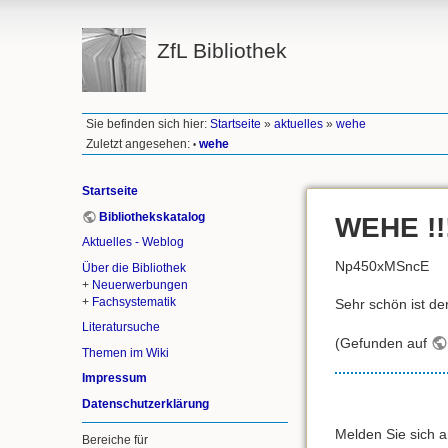
ZfL Bibliothek
Sie befinden sich hier:
Startseite
»
aktuelles
»
wehe
Zuletzt angesehen:
wehe
•
Startseite
Bibliothekskatalog
WEHE !!
Aktuelles - Weblog
Np450xMSncE
Über die Bibliothek
+
Neuerwerbungen
+
Fachsystematik
Sehr schön ist de
Literatursuche
(Gefunden auf
Themen im Wiki
Impressum
Datenschutzerklärung
Melden Sie sich 
Bereiche für