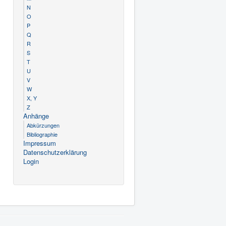
N
O
P
Q
R
S
T
U
V
W
X, Y
Z
Anhänge
Abkürzungen
Bibliographie
Impressum
Datenschutzerklärung
Login