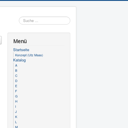
Suchen
Menü
Startseite
Konzept (Utz Maas)
Katalog
A
B
C
D
E
F
G
H
I
J
K
L
M