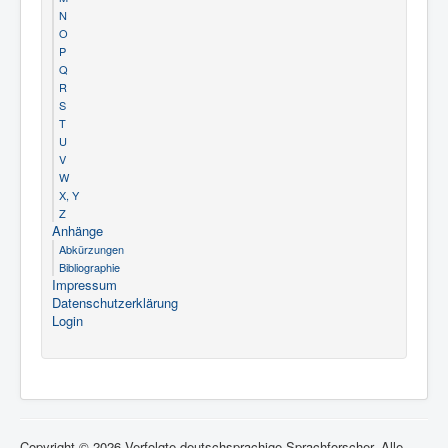
N
O
P
Q
R
S
T
U
V
W
X, Y
Z
Anhänge
Abkürzungen
Bibliographie
Impressum
Datenschutzerklärung
Login
Copyright © 2026 Verfolgte deutschsprachige Sprachforscher. Alle