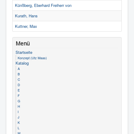
Künßberg, Eberhard Freiherr von
Kurath, Hans
Kuttner, Max
Menü
Startseite
Konzept (Utz Maas)
Katalog
A
B
C
D
E
F
G
H
I
J
K
L
M