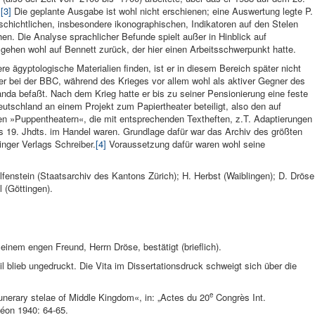
.
[3]
Die geplante Ausgabe ist wohl nicht erschienen; eine Auswertung legte P.
eschichtlichen, insbesondere ikonographischen, Indikatoren auf den Stelen
en. Die Analyse sprachlicher Befunde spielt außer in Hinblick auf
gehen wohl auf Bennett zurück, der hier einen Arbeitsschwerpunkt hatte.
e ägyptologische Materialien finden, ist er in diesem Bereich später nicht
 er bei der BBC, während des Krieges vor allem wohl als aktiver Gegner des
da befaßt. Nach dem Krieg hatte er bis zu seiner Pensionierung eine feste
eutschland an einem Projekt zum Papiertheater beteiligt, also den auf
n »Puppentheatern«, die mit entsprechenden Textheften, z.T. Adaptierungen
 19. Jhdts. im Handel waren. Grundlage dafür war das Archiv des größten
nger Verlags Schreiber.
[4]
Voraussetzung dafür waren wohl seine
fenstein (Staatsarchiv des Kantons Zürich); H. Herbst (Waiblingen); D. Dröse
 (Göttingen).
einem engen Freund, Herrn Dröse, bestätigt (brieflich).
 blieb ungedruckt. Die Vita im Dissertationsdruck schweigt sich über die
e
unerary stelae of Middle Kingdom«, in: „Actes du 20
Congrès Int.
séon 1940: 64-65.