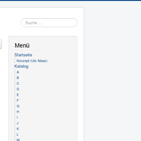
Suchen
Menü
Startseite
Konzept (Utz Maas)
Katalog
A
B
C
D
E
F
G
H
I
J
K
L
M