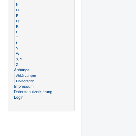
N
O
P
Q
R
S
T
U
V
W
X, Y
Z
Anhänge
Abkürzungen
Bibliographie
Impressum
Datenschutzerklärung
Login