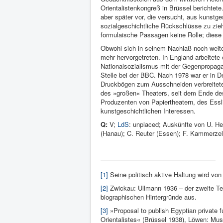
Orientalistenkongreß in Brüssel berichtete
aber später vor, die versucht, aus kunstg
sozialgeschichtliche Rückschlüsse zu zieh
formulaische Passagen keine Rolle; diese 
Obwohl sich in seinem Nachlaß noch weiter
mehr hervorgetreten. In England arbeitete
Nationalsozialismus mit der Gegenpropagan
Stelle bei der BBC. Nach 1978 war er in D
Druckbögen zum Ausschneiden verbreitete
des »großen« Theaters, seit dem Ende des
Produzenten von Papiertheatern, des Essli
kunstgeschichtlichen Interessen.
Q:
V;
LdS
: unplaced; Auskünfte von U. Hel
(Hanau); C. Reuter (Essen); F. Kammerzell
[1]
Seine politisch aktive Haltung wird von 
[2]
Zwickau: Ullmann 1936 – der zweite Teil
biographischen Hintergründe aus.
[3]
»Proposal to publish Egyptian private f
Orientalistes« (Brüssel 1938), Löwen: Mu