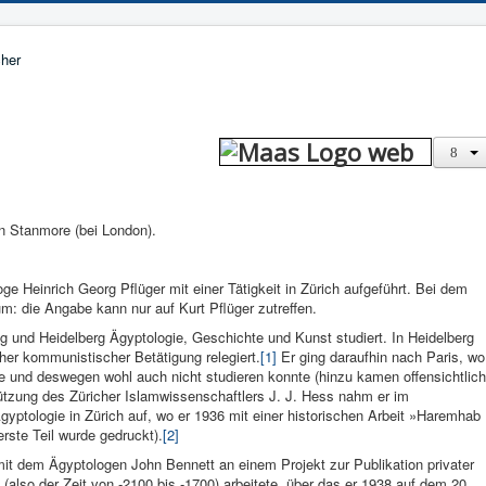
n Stanmore (bei London).
ge Heinrich Georg Pflüger mit einer Tätigkeit in Zürich aufgeführt. Bei dem
m: die Angabe kann nur auf Kurt Pflüger zutreffen.
zig und Heidelberg Ägyptologie, Geschichte und Kunst studiert. In Heidelberg
er kommunistischer Betätigung relegiert.
[1]
Er ging daraufhin nach Paris, wo
e und deswegen wohl auch nicht studieren konnte (hinzu kamen offensichtlich
ützung des Züricher Islamwissenschaftlers J. J. Hess nahm er im
tologie in Zürich auf, wo er 1936 mit einer historischen Arbeit »Haremhab
rste Teil wurde gedruckt).
[2]
mit dem Ägyptologen John Bennett an einem Projekt zur Publikation privater
(also der Zeit von -2100 bis -1700) arbeitete, über das er 1938 auf dem 20.