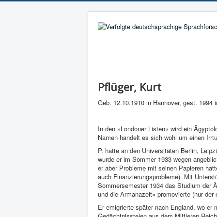
Pflüger, Kurt
Geb. 12.10.1910 in Hannover, gest. 1994 i
In den »Londoner Listen« wird ein Ägyptolo
Namen handelt es sich wohl um einen Irrtu
P. hatte an den Universitäten Berlin, Leip
wurde er im Sommer 1933 wegen angeblich
er aber Probleme mit seinen Papieren hatt
auch Finanzierungsprobleme). Mit Unterst
Sommersemester 1934 das Studium der Ägyp
und die Armanazeit« promovierte (nur der e
Er emigrierte später nach England, wo er 
Gedächtnisstelen aus dem Mittleren Reich 