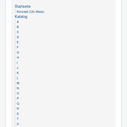
Startseite
Konzept (Utz Maas)
Katalog
A
B
C
D
E
F
G
H
I
J
K
L
M
N
O
P
Q
R
S
T
U