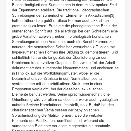
Eigenständigkeit des Sumerischen in dem relativ opaken Feld
der Eigennamen etabliert. Die traditionell ideographischen
Schreibungen der sumerischen Elemente im Akkadischen
[3]
hatten früher dazu geführt, diese Formen auch akkadisch
(semitisch) zu lesen. Er zeigte die phonographische Basis der
sumerischen Schrift auf, die allerdings bei den Schreibern eine
große Variation aufweist: neben morphologisch konstanten
Schreibungen stehen Versuche, auch die Sandhi-Formen zu
notieren; die semitischen Schreiber versuchten z.T. auch mit
hyper-sumerischen Formen ihre Bildung zu demonstrieren; und
schließlich führte die lange Zeit der Überlieferung zu den
Problemen konservativer Graphien. Der zweite Teil der Arbeit
dokumentiert das sumerische Namenmaterial und analysiert es
in Hinblick auf die Wortbildungsmuster, wobei er die
Determinationsverhältnisse in den Nominalkomposita
systematisch mit den prädikativen Strukturen in einer
Proposition vergleicht, bei der dieselben lexikalischen
Elemente benutzt werden. Seine sprachwissenschaftliche
Orientierung wird vor allem da deutlich, wo er auch typologisch
aufschlußreiche Korrelationen feststellt, so z.B. daß bei den
charakteristischen Verhältnissen der babylonischen
Sprachmischung die Matrix-Formen, also die verbalen
Elemente der Prädikation, semitisch sind, während die
sumerischen Elemente vor allem eingebettet als nominale
Formen vorkommen (S. 15).