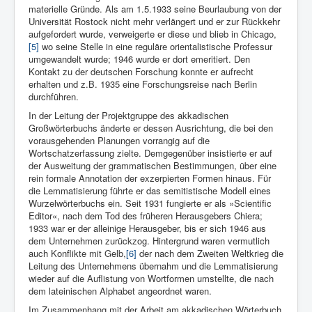
materielle Gründe. Als am 1.5.1933 seine Beurlaubung von der
Universität Rostock nicht mehr verlängert und er zur Rückkehr
aufgefordert wurde, verweigerte er diese und blieb in Chicago,
[5]
wo seine Stelle in eine reguläre orientalistische Professur
umgewandelt wurde; 1946 wurde er dort emeritiert. Den
Kontakt zu der deutschen Forschung konnte er aufrecht
erhalten und z.B. 1935 eine Forschungsreise nach Berlin
durchführen.
In der Leitung der Projektgruppe des akkadischen
Großwörterbuchs änderte er dessen Ausrichtung, die bei den
vorausgehenden Planungen vorrangig auf die
Wortschatzerfassung zielte. Demgegenüber insistierte er auf
der Ausweitung der grammatischen Bestimmungen, über eine
rein formale Annotation der exzerpierten Formen hinaus. Für
die Lemmatisierung führte er das semitistische Modell eines
Wurzelwörterbuchs ein. Seit 1931 fungierte er als »Scientific
Editor«, nach dem Tod des früheren Herausgebers Chiera;
1933 war er der alleinige Herausgeber, bis er sich 1946 aus
dem Unternehmen zurückzog. Hintergrund waren vermutlich
auch Konflikte mit Gelb,
[6]
der nach dem Zweiten Weltkrieg die
Leitung des Unternehmens übernahm und die Lemmatisierung
wieder auf die Auflistung von Wortformen umstellte, die nach
dem lateinischen Alphabet angeordnet waren.
Im Zusammenhang mit der Arbeit am akkadischen Wörterbuch