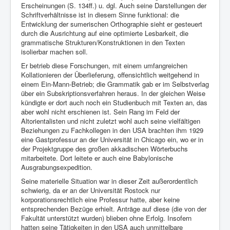
Erscheinungen (S. 134ff.) u. dgl. Auch seine Darstellungen der
Schriftverhältnisse ist in diesem Sinne funktional: die
Entwicklung der sumerischen Orthographie sieht er gesteuert
durch die Ausrichtung auf eine optimierte Lesbarkeit, die
grammatische Strukturen/Konstruktionen in den Texten
isolierbar machen soll.
Er betrieb diese Forschungen, mit einem umfangreichen
Kollationieren der Überlieferung, offensichtlich weitgehend in
einem Ein-Mann-Betrieb; die Grammatik gab er im Selbstverlag
über ein Subskriptionsverfahren heraus. In der gleichen Weise
kündigte er dort auch noch ein Studienbuch mit Texten an, das
aber wohl nicht erschienen ist. Sein Rang im Feld der
Altorientalisten und nicht zuletzt wohl auch seine vielfältigen
Beziehungen zu Fachkollegen in den USA brachten ihm 1929
eine Gastprofessur an der Universität in Chicago ein, wo er in
der Projektgruppe des großen akkadischen Wörterbuchs
mitarbeitete. Dort leitete er auch eine Babylonische
Ausgrabungsexpedition.
Seine materielle Situation war in dieser Zeit außerordentlich
schwierig, da er an der Universität Rostock nur
korporationsrechtlich eine Professur hatte, aber keine
entsprechenden Bezüge erhielt. Anträge auf diese (die von der
Fakultät unterstützt wurden) blieben ohne Erfolg. Insofern
hatten seine Tätigkeiten in den USA auch unmittelbare