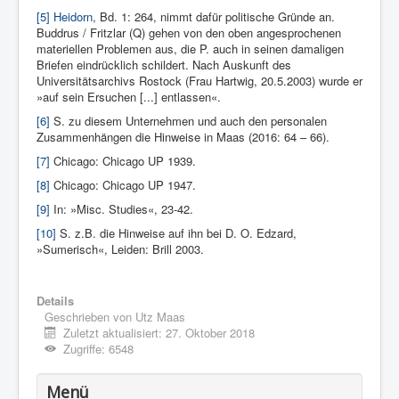
[5]
Heidorn
, Bd. 1: 264, nimmt dafür politische Gründe an.
Buddrus / Fritzlar (Q) gehen von den oben angesprochenen
materiellen Problemen aus, die P. auch in seinen damaligen
Briefen eindrücklich schildert. Nach Auskunft des
Universitätsarchivs Rostock (Frau Hartwig, 20.5.2003) wurde er
»auf sein Ersuchen [...] entlassen«.
[6]
S. zu diesem Unternehmen und auch den personalen
Zusammenhängen die Hinweise in Maas (2016: 64 – 66).
[7]
Chicago: Chicago UP 1939.
[8]
Chicago: Chicago UP 1947.
[9]
In: »Misc. Studies«, 23-42.
[10]
S. z.B. die Hinweise auf ihn bei D. O. Edzard,
»Sumerisch«, Leiden: Brill 2003.
Details
Geschrieben von
Utz Maas
Zuletzt aktualisiert: 27. Oktober 2018
Zugriffe: 6548
Menü