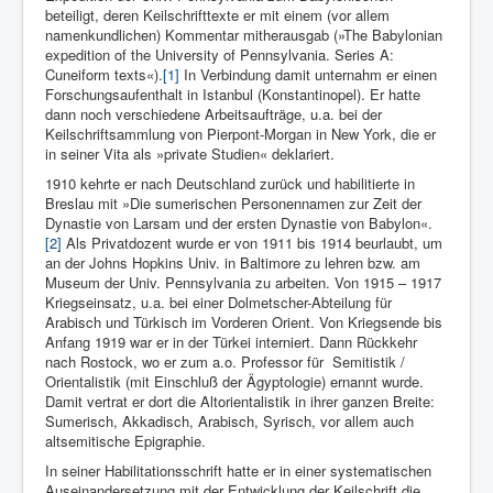
beteiligt, deren Keilschrifttexte er mit einem (vor allem
namenkundlichen) Kommentar mitherausgab (»The Babylonian
expedition of the University of Pennsylvania. Series A:
Cuneiform texts«).
[1]
In Verbindung damit unternahm er einen
Forschungsaufenthalt in Istanbul (Konstantinopel). Er hatte
dann noch verschiedene Arbeitsaufträge, u.a. bei der
Keilschriftsammlung von Pierpont-Morgan in New York, die er
in seiner Vita als »private Studien« deklariert.
1910 kehrte er nach Deutschland zurück und habilitierte in
Breslau mit »Die sumerischen Personennamen zur Zeit der
Dynastie von Larsam und der ersten Dynastie von Babylon«.
[2]
Als Privatdozent wurde er von 1911 bis 1914 beurlaubt, um
an der Johns Hopkins Univ. in Baltimore zu lehren bzw. am
Museum der Univ. Pennsylvania zu arbeiten. Von 1915 – 1917
Kriegseinsatz, u.a. bei einer Dolmetscher-Abteilung für
Arabisch und Türkisch im Vorderen Orient. Von Kriegsende bis
Anfang 1919 war er in der Türkei interniert. Dann Rückkehr
nach Rostock, wo er zum a.o. Professor für Semitistik /
Orientalistik (mit Einschluß der Ägyptologie) ernannt wurde.
Damit vertrat er dort die Altorientalistik in ihrer ganzen Breite:
Sumerisch, Akkadisch, Arabisch, Syrisch, vor allem auch
altsemitische Epigraphie.
In seiner Habilitationsschrift hatte er in einer systematischen
Auseinandersetzung mit der Entwicklung der Keilschrift die