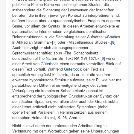
publizierte P. eine Reihe von philologischen Studien, die
insbesondere die Sicherung der Leseweisen der Inschriften
betrafen, die in ihrem jeweiligen Kontext zu interpretieren sind,
darüber hinaus aber zu sprachanalytischen Fragen im engeren
Sinne, vor allem der Syntax. In diesen Arbeiten entwickelte er
systematische interne neben vergleichend semitischen
Rekonstruktionen, s. die Sammlung seiner Aufsätze: »Studies
in Akkadian Grammar«
[7]
oder »Miscellaneous Studies«.
[8]
Auch hier zeigt er sich als ausgesprochener
Sprachwissenschaftler, so in »The ›Schachtelsatz‹
construction of the Narâm-Sîn Text RA XVI 157f.«,
[9]
wo er
einer Arbeit von
Güterbock
einen normativ verstellten Blick auf
diesen Text vorhält. Während
Güterbock
den Text als
sprachlich verunglückt kritisierte, da er nicht die von ihm
erwartete hypotaktische Struktur aufweist, zeigt P., wie hier mit
parataktischen Mitteln einer weitgehend asyndetischen
Verknüpfung ein komplexer Schachtelsatz gebaut ist –
entsprechend der typologischen Grundstruktur der Syntax der
semitischen Sprachen, vor allem aber auch der Grundstruktur
einer literat-artifiziell nicht stilisierten Sprachform (dabei
operiert er mit Parallelen in Reminiszenzen aus seinem
deutschen Heimatdialekt, S. 26, Anm.).
Nicht zuletzt durch den umfassenden Arbeitsauftrag in
Verbindung mit dem Wörterbuch gehen seine Untersuchungen