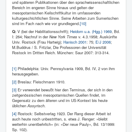
und späteren Publikationen über den sprachwissenschaftlichen
Bereich im engeren Sinne hinaus und gelten der
mesopotamischen Keilschriftkultur im umfassenden
kulturgeschichtlichen Sinne. Seine Arbeiten zum Sumerischen
sind im Fach nach wie vor grundlegend.
[10]
Q:
V (bei der Habilitationsschrift);
Heidorn u.a. (Hgg.) 1969
, Bd.
I: 264; Nachruf in der
New York Times
v. 4.3.1958; Auskünfte
Univ. Rostock (Frau Hartwig);
Hanisch 2001
: 75;
E/J 2006
;
M.Buddrus / S. Fritzlar, Die Professoren der Universität
Rostock im Dritten Reich. München: Saur 2007: 313-314.
[1]
Philadelphia: Univ. Pennsylvania 1909, Bd. IV, 2 von ihm
herausgegeben.
[2]
Breslau: Fleischmann 1910.
[3]
Er verwendet bewußt hier den Terminus, der sich in den
zeitgenössischen mesopotamischen Quellen findet, im
Gegensatz zu dem älteren und im US-Kontext bis heute
üblichen
Assyrisch
.
[4]
Rostock: Selbstverlag 1923. Der Rang dieser Arbeit ist
auch heute noch unbestritten, s. etwa J. Renger: »bleibt
weiterhin unentbehrlich« (in: »Der neue Pauly«, Bd. 13/1999:
Sp. 102).