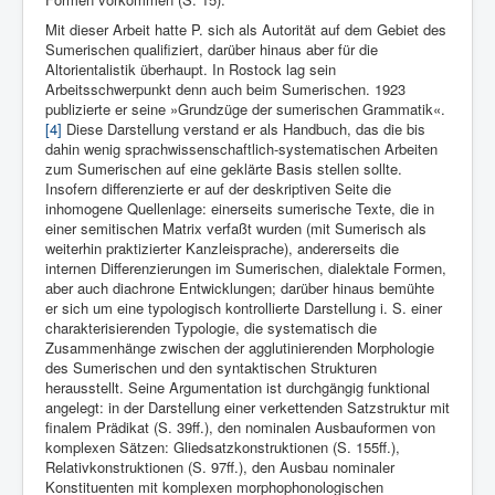
Mit dieser Arbeit hatte P. sich als Autorität auf dem Gebiet des
Sumerischen qualifiziert, darüber hinaus aber für die
Altorientalistik überhaupt. In Rostock lag sein
Arbeitsschwerpunkt denn auch beim Sumerischen. 1923
publizierte er seine »Grundzüge der sumerischen Grammatik«.
[4]
Diese Darstellung verstand er als Handbuch, das die bis
dahin wenig sprachwissenschaftlich-systematischen Arbeiten
zum Sumerischen auf eine geklärte Basis stellen sollte.
Insofern differenzierte er auf der deskriptiven Seite die
inhomogene Quellenlage: einerseits sumerische Texte, die in
einer semitischen Matrix verfaßt wurden (mit Sumerisch als
weiterhin praktizierter Kanzleisprache), andererseits die
internen Differenzierungen im Sumerischen, dialektale Formen,
aber auch diachrone Entwicklungen; darüber hinaus bemühte
er sich um eine typologisch kontrollierte Darstellung i. S. einer
charakterisierenden Typologie, die systematisch die
Zusammenhänge zwischen der agglutinierenden Morphologie
des Sumerischen und den syntaktischen Strukturen
herausstellt. Seine Argumentation ist durchgängig funktional
angelegt: in der Darstellung einer verkettenden Satzstruktur mit
finalem Prädikat (S. 39ff.), den nominalen Ausbauformen von
komplexen Sätzen: Gliedsatzkonstruktionen (S. 155ff.),
Relativkonstruktionen (S. 97ff.), den Ausbau nominaler
Konstituenten mit komplexen morphophonologischen