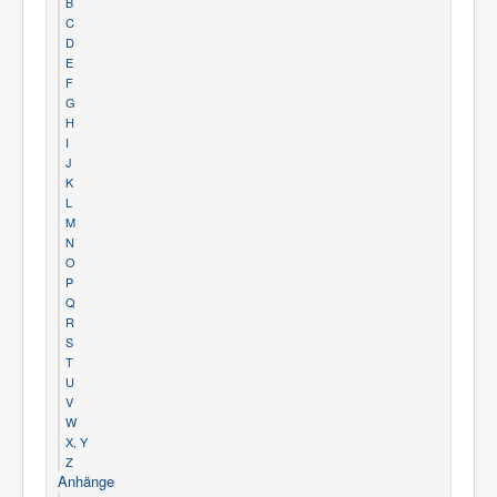
B
C
D
E
F
G
H
I
J
K
L
M
N
O
P
Q
R
S
T
U
V
W
X, Y
Z
Anhänge