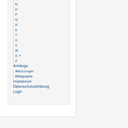
N
O
P
Q
R
S
T
U
V
W
X, Y
Z
Anhänge
Abkürzungen
Bibliographie
Impressum
Datenschutzerklärung
Login