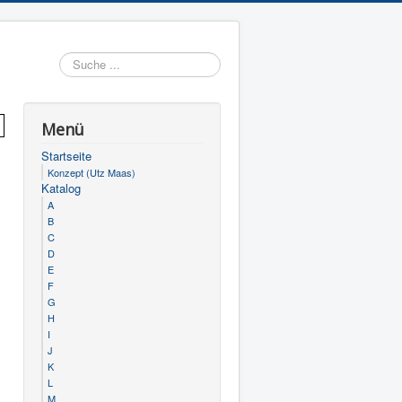
Suchen
Menü
Startseite
Konzept (Utz Maas)
Katalog
A
B
C
D
E
F
G
H
I
J
K
L
M