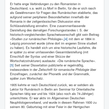
Er hatte enge Verbindungen zu den Romanisten in
Deutschland, v.a. wohl zu Morf in Berlin, für die er sich rasch
als Gewährsmann für Fragen des Rumänischen etablierte, das
aufgrund seiner peripheren Besonderheiten innerhalb der
Romania in der zeitgenössischen Diskussion eine
Schlüsselstellung einnahm. Eine zusammenfassende
Darstellung des damaligen Forschungsstandes i. S. der
historisch-vergleichenden Sprachwissenschaft gibt sein Beitrag
»Studien zur rumänischen Philologie«,
[4]
mit dem er 1884 in
Leipzig promoviert wurde (ohne dort im engeren Sinne studiert
zu haben). Es handelt sich um eine historische Lautlehre, die
er später zu einer umfassenden Gesamtdarstellung (mit
Einschluß der Syntax und einer Skizze der
Wortschatzstrukturen) ausbaute: »Die rumänische Sprache«.
[5]
Seit seiner Dissertation publizierte er regelmäßig,
insbesondere in der
Zeitschrift für romanische Philologie
über
Einzelfragen, zunächst der Phonetik und der Grammatik,
später zum Wortschatz.
1905 kehrte er nach Deutschland zurück, wo er seitdem als
Lektor für Rumänisch in Berlin am Seminar für Orientalische
Sprachen tätig war und bis 1924 (also noch als 74-Jähriger)
unterrichtete. Er war aktiv im Allgemeinen Deutschen
Neuphilologenverband, und wurde in diesem Rahmen 1930 zu
seinem 80. Geburtstag mit einer Feier in der Herrigschen