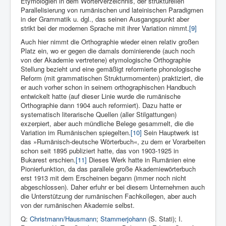
Etymologien in dem Wörterverzeichnis, der strukturellen
Parallelisierung von rumänischen und lateinischen Paradigmen
in der Grammatik u. dgl., das seinen Ausgangspunkt aber
strikt bei der modernen Sprache mit ihrer Variation nimmt.
[9]
Auch hier nimmt die Orthographie wieder einen relativ großen
Platz ein, wo er gegen die damals dominierende (auch noch
von der Akademie vertretene) etymologische Orthographie
Stellung bezieht und eine gemäßigt reformierte phonologische
Reform (mit grammatischen Strukturmomenten) praktiziert, die
er auch vorher schon in seinem orthographischen Handbuch
entwickelt hatte (auf dieser Linie wurde die rumänische
Orthographie dann 1904 auch reformiert). Dazu hatte er
systematisch literarische Quellen (aller Stilgattungen)
exzerpiert, aber auch mündliche Belege gesammelt, die die
Variation im Rumänischen spiegelten.
[10]
Sein Hauptwerk ist
das »Rumänisch-deutsche Wörterbuch«, zu dem er Vorarbeiten
schon seit 1895 publiziert hatte, das von 1903-1925 in
Bukarest erschien.
[11]
Dieses Werk hatte in Rumänien eine
Pionierfunktion, da das parallele große Akademiewörterbuch
erst 1913 mit dem Erscheinen begann (immer noch nicht
abgeschlossen). Daher erfuhr er bei diesem Unternehmen auch
die Unterstützung der rumänischen Fachkollegen, aber auch
von der rumänischen Akademie selbst.
Q:
Christmann/Hausmann
;
Stammerjohann
(S. Stati); I.