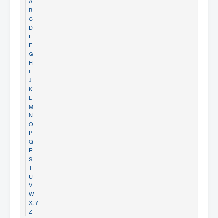
A
B
C
D
E
F
G
H
I
J
K
L
M
N
O
P
Q
R
S
T
U
V
W
X, Y
Z