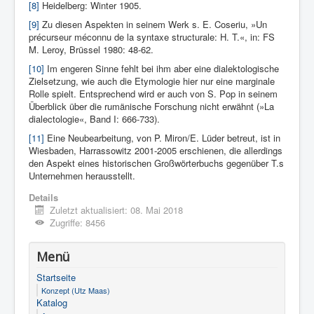
[8]
Heidelberg: Winter 1905.
[9]
Zu diesen Aspekten in seinem Werk s. E. Coseriu, »Un
précurseur méconnu de la syntaxe structurale: H. T.«, in: FS
M. Leroy, Brüssel 1980: 48-62.
[10]
Im engeren Sinne fehlt bei ihm aber eine dialektologische
Zielsetzung, wie auch die Etymologie hier nur eine marginale
Rolle spielt. Entsprechend wird er auch von S. Pop in seinem
Überblick über die rumänische Forschung nicht erwähnt (»La
dialectologie«, Band I: 666-733).
[11]
Eine Neubearbeitung, von P. Miron/E. Lüder betreut, ist in
Wiesbaden, Harrassowitz 2001-2005 erschienen, die allerdings
den Aspekt eines historischen Großwörterbuchs gegenüber T.s
Unternehmen herausstellt.
Details
Zuletzt aktualisiert: 08. Mai 2018
Zugriffe: 8456
Menü
Startseite
Konzept (Utz Maas)
Katalog