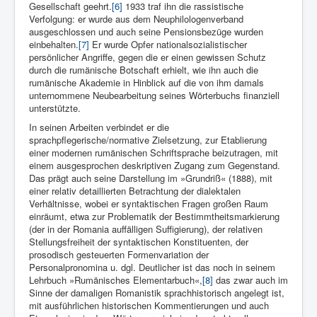
Gesellschaft geehrt.
[6]
1933 traf ihn die rassistische
Verfolgung: er wurde aus dem Neuphilologenverband
ausgeschlossen und auch seine Pensionsbezüge wurden
einbehalten.
[7]
Er wurde Opfer nationalsozialistischer
persönlicher Angriffe, gegen die er einen gewissen Schutz
durch die rumänische Botschaft erhielt, wie ihn auch die
rumänische Akademie in Hinblick auf die von ihm damals
unternommene Neubearbeitung seines Wörterbuchs finanziell
unterstützte.
In seinen Arbeiten verbindet er die
sprachpflegerische/normative Zielsetzung, zur Etablierung
einer modernen rumänischen Schriftsprache beizutragen, mit
einem ausgesprochen deskriptiven Zugang zum Gegenstand.
Das prägt auch seine Darstellung im »Grundriß« (1888), mit
einer relativ detaillierten Betrachtung der dialektalen
Verhältnisse, wobei er syntaktischen Fragen großen Raum
einräumt, etwa zur Problematik der Bestimmtheitsmarkierung
(der in der Romania auffälligen Suffigierung), der relativen
Stellungsfreiheit der syntaktischen Konstituenten, der
prosodisch gesteuerten Formenvariation der
Personalpronomina u. dgl. Deutlicher ist das noch in seinem
Lehrbuch »Rumänisches Elementarbuch«,
[8]
das zwar auch im
Sinne der damaligen Romanistik sprachhistorisch angelegt ist,
mit ausführlichen historischen Kommentierungen und auch