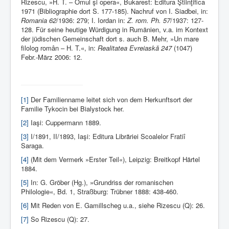
Rizescu, »H. T. – Omul şi opera«, Bukarest: Editura Ştiinţifica
1971 (Bibliographie dort S. 177-185). Nachruf von I. Siadbei, in:
Romania 62
/1936: 279; I. Iordan in:
Z. rom. Ph. 57
/1937: 127-
128. Für seine heutige Würdigung in Rumänien, v.a. im Kontext
der jüdischen Gemeinschaft dort s. auch B. Mehr, »Un mare
filolog român – H. T.«, in:
Realitatea Evreiaskă 247
(1047)
Febr.-März 2006: 12.
[1]
Der Familienname leitet sich von dem Herkunftsort der
Familie Tykocin bei Bialystock her.
[2]
Iaşi: Cuppermann 1889.
[3]
I/1891, II/1893, Iaşi: Editura Librăriei Scoalelor Fratiî
Saraga.
[4]
(Mit dem Vermerk »Erster Teil«), Leipzig: Breitkopf Härtel
1884.
[5]
In: G. Gröber (Hg.), »Grundriss der romanischen
Philologie«, Bd. 1, Straßburg: Trübner 1888: 438-460.
[6]
Mit Reden von E. Gamillscheg u.a., siehe Rizescu (Q): 26.
[7]
So Rizescu (Q): 27.