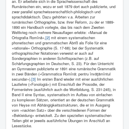
an. Er arbeitete sich in die Sprachwissenschaft des
Rumänischen ein, wozu er seit 1879 dort auch publizierte, und
zwar parallel sprachwissenschaftlich-philologisch und
sprachdidaktisch. Dazu gehörten v.a. Arbeiten zur
rumänischen Orthographie, bzw. ihrer Reform, zu der er 1889-
1890 ein Handbuch vorlegte, das bis nach dem Zweiten
Weltkrieg noch mehrere Neuauflagen erlebte: »Manual de
Ortografia Romînă«,
[2]
mit einem systematischen
phonetischen und grammatischen Abriß als Folie für eine
»rationale« Orthographie (S. 17-68); bei der Systematik
orthographischer Notationen verweist er auch auf
Sondergraphien in anderen Schriftsprachen (z.B. auf
Schärfungsgraphien im Deutschen, S. 23). Für den Unterricht
an Gymnasien publizierte er 1891 eine rumänische Grammatik
in zwei Bänden (»Grammatica Romînă: pentru învăţămîntul
secundar«).
[3]
Im ersten Band wieder mit einer ausführlichen
Lautlehre (»Fonologiá«) mit Einschluß der Prosodie, der
Formenlehre (ausführlich auch die Wortbildung, S. 231-245), in
Band II eine Syntax, systematisch im Aufbau von einfachen
zu komplexen Sätzen, orientiert an der deutschen Grammatik
von Heyse mit Abhängigkeitsstrukturen, die er im Ausgang
vom »nackten Satz« über die verschiedenen Formen der
»Bekleidung« entwickelt. Zu den speziellen systematischen
Teilen gibt er jeweils ausführliche Übungen im Anschluß an
Lesestücke.