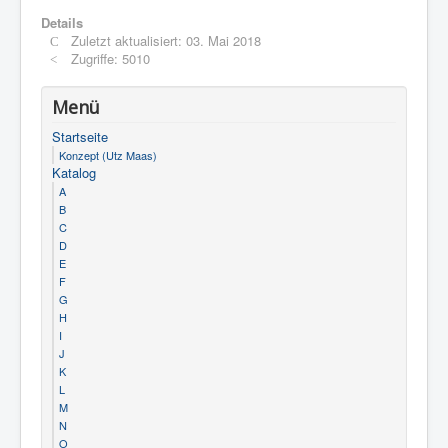
Details
Zuletzt aktualisiert: 03. Mai 2018
Zugriffe: 5010
Menü
Startseite
Konzept (Utz Maas)
Katalog
A
B
C
D
E
F
G
H
I
J
K
L
M
N
O