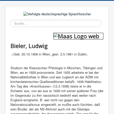
Suchen
Bieler, Ludwig
<Geb. 20.10.1906 in Wien, gest. 2.5.1981 in Dublin.
Studium der Klassischen Philologie in München, Tübingen und
Wien, wo er 1929 promovierte. Seit 1935 arbeitete er bei der
Nationalbibliothek in Wien und war zugleich an der ADW mit
kirchenlateinischen Quelleneditionen befaßt. 1936 Habilitation.
Am Tag des »Anschlusses« (12.3.1938) reiste er in die
Schweiz aus, von wo aus er 1939 mit seiner späteren Frau (die
im Gegensatz zu ihm rassistisch bedroht war) weiter nach
England emigrierte. B. war nicht nur gegen den
Nationalsozialismus eingestellt, er mußte auch fürchten, daß
sein Bruder, der als NS-Aktivist auch mit der Gestapo
zusammenarbeitete, ihn denunzieren würde. Das war für ihn