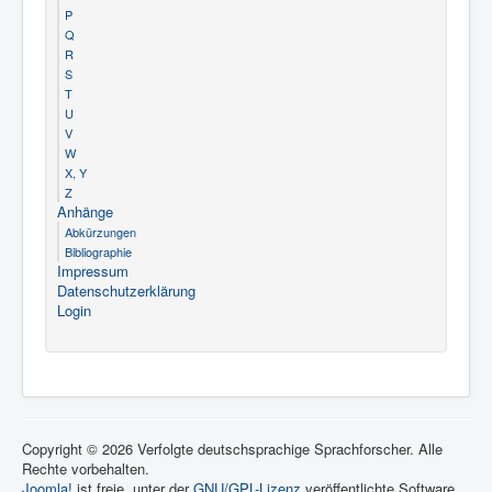
P
Q
R
S
T
U
V
W
X, Y
Z
Anhänge
Abkürzungen
Bibliographie
Impressum
Datenschutzerklärung
Login
Copyright © 2026 Verfolgte deutschsprachige Sprachforscher. Alle
Rechte vorbehalten.
Joomla!
ist freie, unter der
GNU/GPL-Lizenz
veröffentlichte Software.