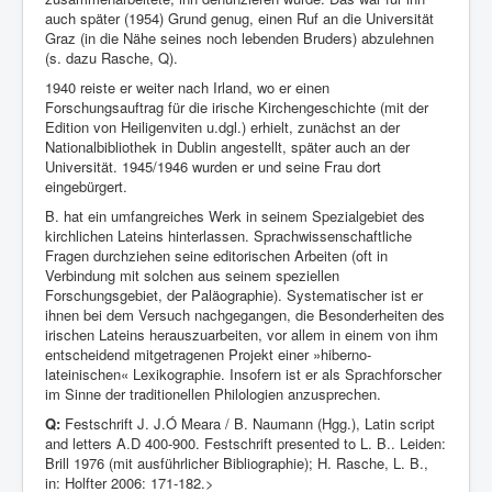
auch später (1954) Grund genug, einen Ruf an die Universität
Graz (in die Nähe seines noch lebenden Bruders) abzulehnen
(s. dazu Rasche, Q).
1940 reiste er weiter nach Irland, wo er einen
Forschungsauftrag für die irische Kirchengeschichte (mit der
Edition von Heiligenviten u.dgl.) erhielt, zunächst an der
Nationalbibliothek in Dublin angestellt, später auch an der
Universität. 1945/1946 wurden er und seine Frau dort
eingebürgert.
B. hat ein umfangreiches Werk in seinem Spezialgebiet des
kirchlichen Lateins hinterlassen. Sprachwissenschaftliche
Fragen durchziehen seine editorischen Arbeiten (oft in
Verbindung mit solchen aus seinem speziellen
Forschungsgebiet, der Paläographie). Systematischer ist er
ihnen bei dem Versuch nachgegangen, die Besonderheiten des
irischen Lateins herauszuarbeiten, vor allem in einem von ihm
entscheidend mitgetragenen Projekt einer »hiberno-
lateinischen« Lexikographie. Insofern ist er als Sprachforscher
im Sinne der traditionellen Philologien anzusprechen.
Q:
Festschrift J. J.Ó Meara / B. Naumann (Hgg.), Latin script
and letters A.D 400-900. Festschrift presented to L. B.. Leiden:
Brill 1976 (mit ausführlicher Bibliographie); H. Rasche, L. B.,
in: Holfter 2006: 171-182.>