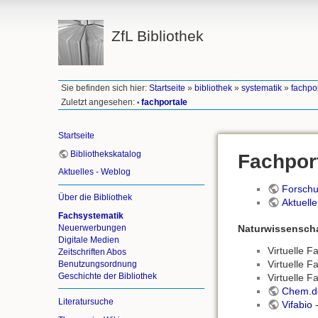
ZfL Bibliothek
Sie befinden sich hier:
Startseite
»
bibliothek
»
systematik
»
fachpo
Zuletzt angesehen:
fachportale
•
Startseite
Bibliothekskatalog
Fachpor
Aktuelles - Weblog
Forschu
Über die Bibliothek
Aktuelle
Fachsystematik
Neuerwerbungen
Naturwissenscha
Digitale Medien
Virtuelle F
Zeitschriften Abos
Virtuelle F
Benutzungsordnung
Geschichte der Bibliothek
Virtuelle F
Chem.d
Literatursuche
Vifabio
-