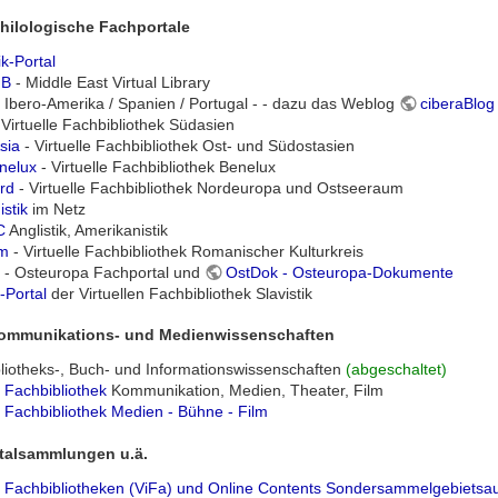
hilologische Fachportale
ik-Portal
IB
- Middle East Virtual Library
 Ibero-Amerika / Spanien / Portugal - - dazu das Weblog
ciberaBlog
 Virtuelle Fachbibliothek Südasien
sia
- Virtuelle Fachbibliothek Ost- und Südostasien
nelux
- Virtuelle Fachbibliothek Benelux
rd
- Virtuelle Fachbibliothek Nordeuropa und Ostseeraum
stik
im Netz
C
Anglistik, Amerikanistik
m
- Virtuelle Fachbibliothek Romanischer Kulturkreis
- Osteuropa Fachportal und
OstDok - Osteuropa-Dokumente
k-Portal
der Virtuellen Fachbibliothek Slavistik
Kommunikations- und Medienwissenschaften
bliotheks-, Buch- und Informationswissenschaften
(abgeschaltet)
Fachbibliothek
Kommunikation, Medien, Theater, Film
e Fachbibliothek Medien - Bühne - Film
talsammlungen u.ä.
le Fachbibliotheken (ViFa) und Online Contents Sondersammelgebiets