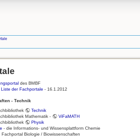
rtale
tale
ngsportal
des BMBF
 Liste der Fachportale
- 16.1.2012
ften - Technik
achbibliothek
Technik
achbibliothek Mathematik -
ViFaMATH
achbibliothek
Physik
e
- die Informations- und Wissensplattform Chemie
 Fachportal Biologie / Biowissenschaften