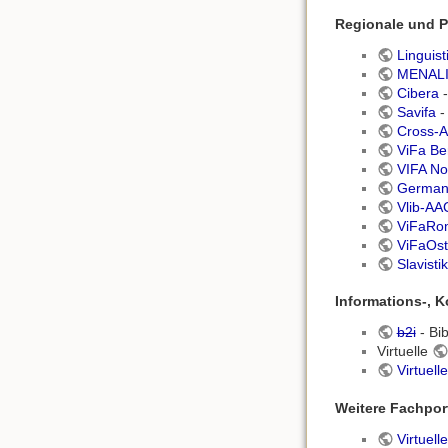
Regionale und P
Linguist
MENAL
Cibera
-
Savifa
-
Cross-A
ViFa Be
VIFA No
Germani
Vlib-AA
ViFaRo
ViFaOst
Slavisti
Informations-, 
b2i
- Bi
Virtuelle
Virtuell
Weitere Fachpor
Virtuel