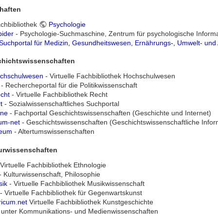
haften
achbibliothek
Psychologie
ider
- Psychologie-Suchmaschine, Zentrum für psychologische Infor
- Suchportal für Medizin, Gesundheitswesen, Ernährungs-, Umwelt- und
chichtswissenschaften
chschulwesen
- Virtuelle Fachbibliothek Hochschulwesen
- Rechercheportal für die Politikwissenschaft
cht
- Virtuelle Fachbibliothek Recht
t
- Sozialwissenschaftliches Suchportal
ine
- Fachportal Geschichtswissenschaften (Geschichte und Internet)
cum-net
- Geschichtswissenschaften (Geschichtswissenschaftliche Info
aeum
- Altertumswissenschaften
urwissenschaften
Virtuelle Fachbibliothek Ethnologie
- Kulturwissenschaft, Philosophie
ik
- Virtuelle Fachbibliothek Musikwissenschaft
- Virtuelle Fachbibliothek für Gegenwartskunst
ricum.net
Virtuelle Fachbibliothek Kunstgeschichte
 unter Kommunikations- und Medienwissenschaften