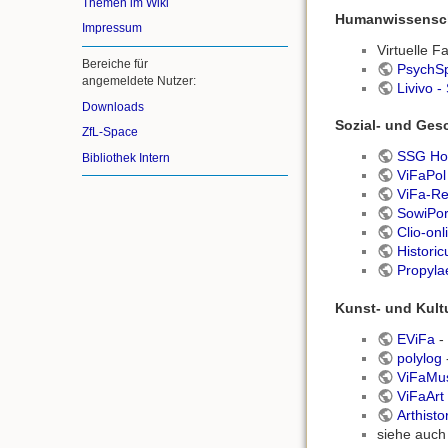
Themen im Wiki
Humanwissensc
Impressum
Virtuelle F
Bereiche für
PsychSp
angemeldete Nutzer:
Livivo 
Downloads
Sozial- und Ges
ZfL-Space
SSG Ho
Bibliothek Intern
ViFaPol
ViFa-Re
SowiPor
Clio-onl
Histori
Propyl
Kunst- und Kult
EViFa
- 
polylog
ViFaMus
ViFaArt
Arthisto
siehe auch