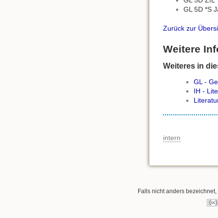
GL 5D ZfL T
GL 5D *S J
Zurück zur Übersi
Weitere In
Weiteres in di
GL - Ge
IH - Lit
Literatu
intern
Falls nicht anders bezeichnet, 