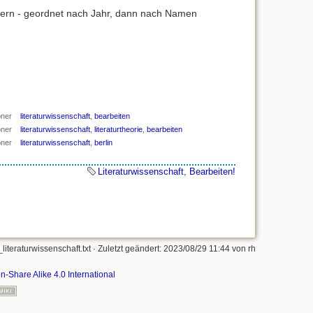
nern - geordnet nach Jahr, dann nach Namen
bner
literaturwissenschaft
,
bearbeiten
bner
literaturwissenschaft
,
literaturtheorie
,
bearbeiten
bner
literaturwissenschaft
,
berlin
Literaturwissenschaft
,
Bearbeiten!
literaturwissenschaft.txt
· Zuletzt geändert: 2023/08/29 11:44 von
rh
on-Share Alike 4.0 International