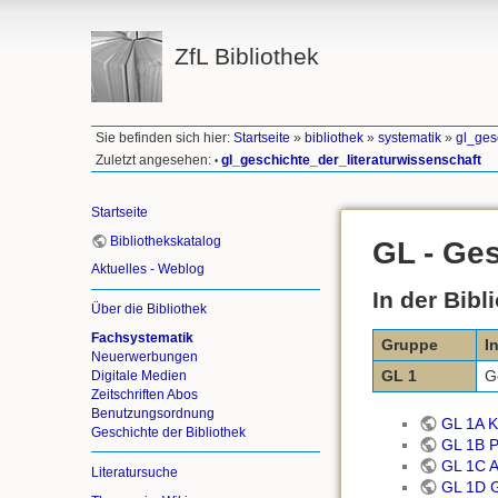
ZfL Bibliothek
Sie befinden sich hier:
Startseite
»
bibliothek
»
systematik
»
gl_ges
Zuletzt angesehen:
gl_geschichte_der_literaturwissenschaft
•
Startseite
Bibliothekskatalog
GL - Ges
Aktuelles - Weblog
In der Bibl
Über die Bibliothek
Fachsystematik
Gruppe
I
Neuerwerbungen
GL 1
G
Digitale Medien
Zeitschriften Abos
Benutzungsordnung
GL 1A K
Geschichte der Bibliothek
GL 1B P
GL 1C Al
Literatursuche
GL 1D G