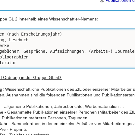
Publikationen d
uppe GL 2 innerhalb eines Wissenschaftler-Namens:
en (nach Erscheinungsjahr) 

ng, Lesebuch 

erke 

gebücher, Gespräche, Aufzeichnungen, (Arbeits-) Journale 
bliographien 

teratur 
nd Ordnung in der Gruppe GL 5D:
g:
Wissenschaftliche Publikationen des ZfL oder einzelner Mitarbeiter
n. Ausnahmen sind die folgenden Publikationen und Publikationsarten
 - allgemeine Publikationen, Jahresberichte, Werbematerialien …
 - Gesammelte Publikationen einzelner Personen (Mitarbeiter des Zf
- Publikationen mehrerer Personen, Tagungen …
Jahr - Sammelordner, in denen einzelne Aufsätze von Mitarbeitern ges
re - Preprints