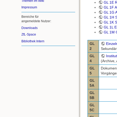
Themen im Wiki
GL 1E R
GL 1F An
Impressum
GL 1G A
Bereiche für
GL 1H S
angemeldete Nutzer:
GL 1K S
GL 1L Ed
Downloads
GL 1M G
ZfL-Space
Bibliothek Intern
GL
Einzel
2
Sekundärl
GL
Instit
4
(Archive,
GL
Dokumenta
5
Vorgänge
GL
5A
GL
5B
GL
5C