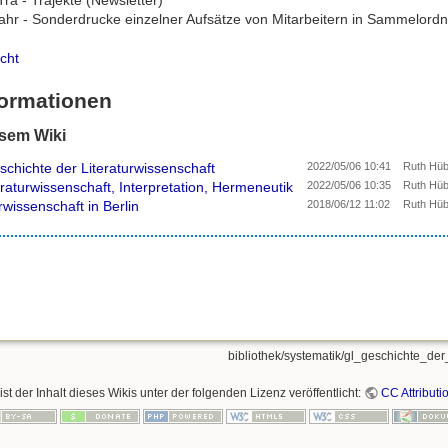
ra - Trajekte (Newsletter)
ahr - Sonderdrucke einzelner Aufsätze von Mitarbeitern in Sammelord
cht
formationen
esem Wiki
schichte der Literaturwissenschaft
2022/05/06 10:41
Ruth Hü
eraturwissenschaft, Interpretation, Hermeneutik
2022/05/06 10:35
Ruth Hü
rwissenschaft in Berlin
2018/06/12 11:02
Ruth Hü
bibliothek/systematik/gl_geschichte_der_
ist der Inhalt dieses Wikis unter der folgenden Lizenz veröffentlicht:
CC Attributi