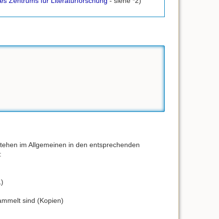
es Zentrums für Literaturforschung
- siehe *2)


 stehen im Allgemeinen in den entsprechenden
:
L)
ammelt sind (Kopien)