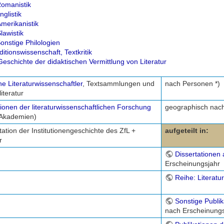
omanistik
glistik
merikanistik
lawistik
onstige Philologien
itionswissenschaft, Textkritik
eschichte der didaktischen Vermittlung von Literatur
ne Literaturwissenschaftler
, Textsammlungen und
nach Personen *)
iteratur
utionen der literaturwissenschaftlichen Forschung
geographisch nac
 Akademien)
tion der Institutionengeschichte des ZfL +
aufgeteilt in:
r
Dissertationen 
Erscheinungsjahr
Reihe: Literatu
Sonstige Publik
nach Erscheinungs