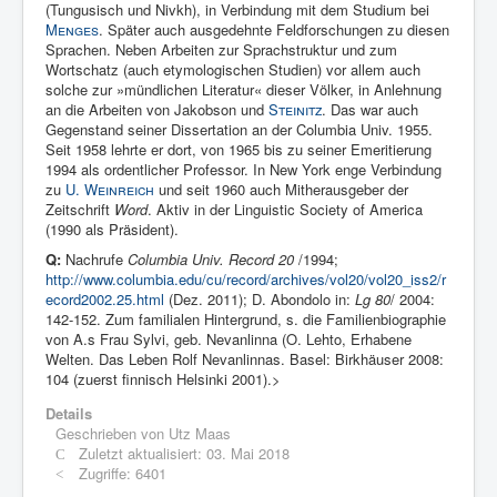
(Tungusisch und Nivkh), in Verbindung mit dem Studium bei
Menges
. Später auch ausgedehnte Feldforschungen zu diesen
Sprachen. Neben Arbeiten zur Sprachstruktur und zum
Wortschatz (auch etymologischen Studien) vor allem auch
solche zur »mündlichen Literatur« dieser Völker, in Anlehnung
an die Arbeiten von Jakobson und
Steinitz
. Das war auch
Gegenstand seiner Dissertation an der Columbia Univ. 1955.
Seit 1958 lehrte er dort, von 1965 bis zu seiner Emeritierung
1994 als ordentlicher Professor. In New York enge Verbindung
zu
U. Weinreich
und seit 1960 auch Mitherausgeber der
Zeitschrift
Word
. Aktiv in der Linguistic Society of America
(1990 als Präsident).
Q:
Nachrufe
Columbia Univ. Record 20
/1994;
http://www.columbia.edu/cu/record/archives/vol20/vol20_iss2/r
ecord2002.25.html
(Dez. 2011); D. Abondolo in:
Lg 80
/ 2004:
142-152. Zum familialen Hintergrund, s. die Familienbiographie
von A.s Frau Sylvi, geb. Nevanlinna (O. Lehto, Erhabene
Welten. Das Leben Rolf Nevanlinnas. Basel: Birkhäuser 2008:
104 (zuerst finnisch Helsinki 2001).>
Details
Geschrieben von
Utz Maas
Zuletzt aktualisiert: 03. Mai 2018
Zugriffe: 6401