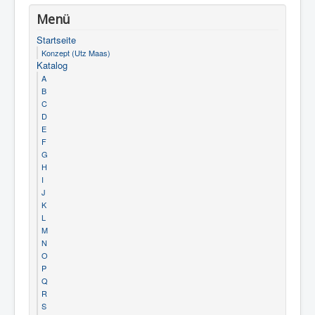
Menü
Startseite
Konzept (Utz Maas)
Katalog
A
B
C
D
E
F
G
H
I
J
K
L
M
N
O
P
Q
R
S