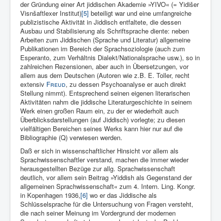
der Gründung einer Art jiddischen Akademie »YIVO« (= Yidišer
Visnšaftlexer Institut)
[5]
beteiligt war und eine umfangreiche
publizistische Aktivität in Jiddisch entfaltete, die dessen
Ausbau und Stabilisierung als Schriftsprache diente: neben
Arbeiten zum Jid­dischen (Sprache und Literatur) allgemeine
Publi­kationen im Be­reich der Sprachsoziologie (auch zum
Esperanto, zum Verhältnis Dialekt/Nationalsprache usw.), so in
zahlreichen Rezensio­nen, aber auch in Übersetzungen, vor
allem aus dem Deut­schen (Au­toren wie z.B. E. Toller, recht
extensiv
Freud
, zu dessen Psychoanalyse er auch direkt
Stellung nimmt). Entsprechend seinen eigenen literarischen
Aktivitäten nahm die jiddische Lite­raturgeschichte in seinem
Werk einen großen Raum ein, zu der er wiederholt auch
Überblicksdarstellungen (auf Jid­disch) vorlegte; zu diesen
vielfältigen Bereichen seines Werks kann hier nur auf die
Bibliographie (Q) verwiesen werden.
Daß er sich in wissenschaftlicher Hinsicht vor allem als
Sprach­wissenschaftler verstand, machen die immer wieder
herausgestellten Bezüge zur allg. Sprachwissenschaft
deutlich, vor allem sein Beitrag »Yiddish als Gegenstand der
allgemeinen Sprachwissen­schaft« zum 4. Intern. Ling. Kongr.
in Kopenhagen 1936,
[6]
wo er das Jiddische als
Schlüsselsprache für die Un­tersuchung von Fragen versteht,
die nach seiner Meinung im Vordergrund der modernen