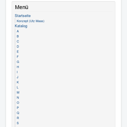
Menü
Startseite
Konzept (Utz Maas)
Katalog
A
B
C
D
E
F
G
H
I
J
K
L
M
N
O
P
Q
R
S