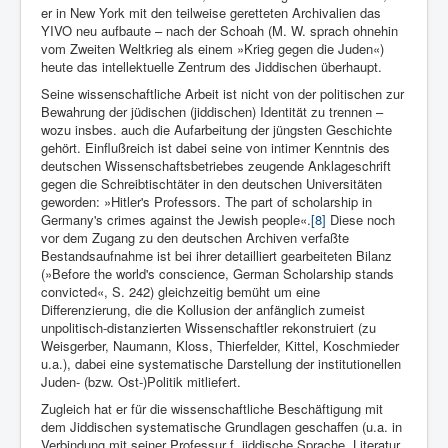
er in New York mit den teilweise geretteten Archivalien das
YIVO neu aufbaute – nach der Schoah (M. W. sprach ohnehin
vom Zweiten Weltkrieg als einem »Krieg gegen die Juden«)
heute das intellektuelle Zentrum des Jiddischen überhaupt.
Seine wissenschaftliche Arbeit ist nicht von der politischen zur
Bewahrung der jüdischen (jiddischen) Identität zu trennen –
wozu insbes. auch die Aufarbeitung der jüngsten Ge­schichte
gehört. Einflußreich ist dabei seine von intimer Kenntnis des
deutschen Wissenschaftsbetriebes zeugende Anklageschrift
gegen die Schreibtischtäter in den deutschen Universitäten
geworden: »Hitler's Professors. The part of scholarship in
Germany's crimes against the Jewish people«.
[8]
Diese noch
vor dem Zugang zu den deutschen Archiven verfaßte
Bestandsaufnahme ist bei ihrer detailliert gearbeiteten Bilanz
(»Before the world's conscience, German Scholarship stands
convicted«, S. 242) gleichzeitig bemüht um eine
Differenzierung, die die Kollusion der anfänglich zumeist
unpolitisch-distanzierten Wissenschaftler rekonstruiert (zu
Weisgerber, Naumann, Kloss, Thierfelder, Kittel, Koschmieder
u.a.), dabei eine systematische Darstellung der institutionellen
Juden- (bzw. Ost-)Politik mitlie­fert.
Zugleich hat er für die wissenschaftliche Beschäftigung mit
dem Jiddischen systematische Grundlagen geschaffen (u.a. in
Ver­bindung mit seiner Professur f. jiddische Sprache, Literatur