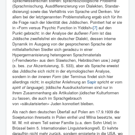
Sprachwissenschaft stehen: sprachsoziologische Pro­bleme
(Sprachmischung, Ausdifferenzierung von Dialekten, Standar­
disierung) sowie das Verhältnis von Sprache und Denken. Vor
allem bei der letztgenannten Problemstellung ergab sich für ihn
die Frage nach der Iden­tität des Jiddischen. Pointiert hat er sie
in »Form versus Psychic Function in Yiddish«
[7]
auf den
Punkt gebracht: in der Analyse der
äußeren Form
ist das
Jiddische zweifelsfrei ein deutscher Dialekt, dessen interne
Dynamik im Ausgang von der gesprochenen Sprache der
mittelalterlichen Siedler sich geradezu in einer
Hypergermanisierung heterogenen Sprachmaterials
(»Fremdworte« aus dem Slawischen, Hebräischen usw.) zeigt
(s. bes. zur Akzentuierung, S. 533), aber als Sprache erweist
das Jiddische sich nicht in der etymologischen Analyse,
sondern in der
inneren Form
(der Terminus findet sich hier
allerdings nicht; in expliziter Anlehnung an
Sapir
spricht er vom
spirit of language
); jiddische Ausdrucksformen sind nur in
ihrem Zusammenhang als Artikulation jüdischer Kulturformen
zu fassen, die auch im Sprachgebrauch
von »säkularisierten« Juden konnotiert bleiben.
Als nach dem deutschen Überfall auf Polen am 17.9.1939 die
So­wjetunion ihrerseits in Polen einfiel und Wilna besetzte, war
M. W. mit einem Teil seiner Familie (u.a. dem Sohn Uriel) in
Brüssel beim 5. Internationalen Linguistenkongreß. Er kehrte
dar­aufhin nicht mehr zurück, sondern emigrierte in die USA, wo