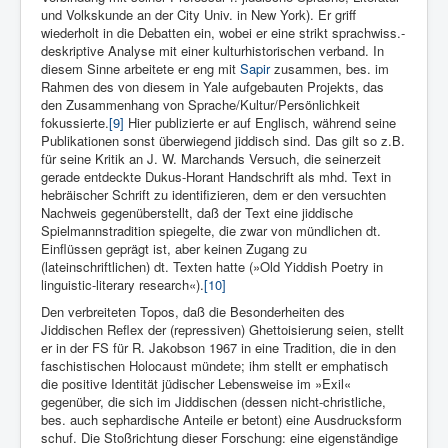
und Volkskunde an der City Univ. in New York). Er griff
wiederholt in die Debatten ein, wobei er eine strikt sprachwiss.-
deskriptive Analyse mit ei­ner kulturhistorischen verband. In
diesem Sinne arbeitete er eng mit
Sapir
zusammen, bes. im
Rahmen des von diesem in Yale aufgebauten Projekts, das
den Zusammenhang von Sprache/Kultur/Persönlichkeit
fokussierte.
[9]
Hier publizierte er auf Englisch, während seine
Publikationen sonst überwiegend jid­disch sind. Das gilt so z.B.
für seine Kritik an J. W. Marchands Versuch, die seinerzeit
gerade entdeckte Dukus-Horant Handschrift als mhd. Text in
hebräischer Schrift zu identifizieren, dem er den versuchten
Nachweis gegenüberstellt, daß der Text eine jiddische
Spielmannstradition spiegelte, die zwar von mündlichen dt.
Einflüs­sen geprägt ist, aber keinen Zugang zu
(lateinschriftlichen) dt. Texten hatte (»Old Yiddish Poetry in
linguistic-literary rese­arch«).
[10]
Den verbreiteten Topos, daß die Besonderheiten des
Jiddischen Reflex der (repressiven) Ghettoisie­rung seien, stellt
er in der FS für R. Jakobson 1967 in eine Tradi­tion, die in den
faschistischen Holocaust mündete; ihm stellt er emphatisch
die positive Identität jüdischer Lebensweise im »Exil«
gegenüber, die sich im Jiddischen (dessen nicht-christliche,
bes. auch sephardische Anteile er betont) eine Ausdrucksform
schuf. Die Stoßrichtung dieser Forschung: eine eigenständige