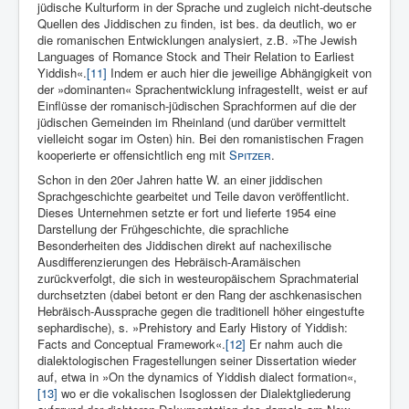
jüdische Kultur­form in der Sprache und zugleich nicht-deutsche
Quellen des Jiddi­schen zu finden, ist bes. da deutlich, wo er
die romanischen Ent­wicklungen analysiert, z.B. »The Jewish
Languages of Romance Stock and Their Relation to Earliest
Yiddish«.
[11]
Indem er auch hier die jeweilige Abhängigkeit von
der »dominanten« Sprachentwicklung infragestellt, weist er auf
Einflüsse der romanisch-jüdischen Sprachformen auf die der
jüdi­schen Gemeinden im Rheinland (und darüber vermittelt
vielleicht sogar im Osten) hin. Bei den romanistischen Fragen
kooperierte er offensichtlich eng mit
Spitzer
.
Schon in den 20er Jahren hatte W. an einer jiddischen
Sprachge­schichte gearbeitet und Teile davon veröffentlicht.
Dieses Unter­nehmen setzte er fort und lieferte 1954 eine
Darstellung der Frühgeschichte, die sprachliche
Besonderheiten des Jiddischen di­rekt auf nachexilische
Ausdifferenzierungen des Hebräisch-Aramäi­schen
zurückverfolgt, die sich in westeuropäischem Sprachmaterial
durchsetzten (dabei betont er den Rang der aschkenasischen
He­bräisch-Aussprache gegen die traditionell höher eingestufte
se­phardische), s. »Prehistory and Early History of Yiddish:
Facts and Conceptual Framework«.
[12]
Er nahm auch die
dialektologischen Fragestellungen seiner Dissertation wieder
auf, etwa in »On the dynamics of Yiddish dialect formation«,
[13]
wo er die vokalischen Isoglossen der Dialektgliederung