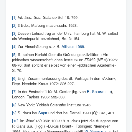
[1]
Int. Enc. Soc. Science
Bd. 18: 799.
[2]
3 Bde., Mar­burg masch.schr. 1923.
[3]
Dessen Lehrauftrag an der Univ. Hamburg hat M. W. selbst
als Wende­punkt bezeichnet, Bd. 3: 154.
[4]
Zur Einschätzung s. z.B.
Althaus 1968
.
[5]
S. seinen Bericht über die Gründungsaktivitäten »Ein
jiddisches wissenschaftliches Institut« in:
ZDMG
(
NF 5
)/1926:
68-70; dort spricht er selbst von einer »jiddischen Akademie«,
S. 70.
[6]
Engl. Zusammen­fassung des dt. Vortrags in den »Akten«,
Repr. Nendeln: Kraus 1972: 226-227.
[7]
In der Festschrift für M. Gaster (hg. von
B.
Schindler
),
London: Taylors 1936: 532-538.
[8]
New York: Yiddish Scientific Insti­tute 1946.
[9]
S. dazu bei
Sapir
und dort bei Darnell 1990 (Q): 341, 401.
[10]
In:
Word 16
/1960: 100-118. s. dazu jetzt die Ausgabe von
P. Ganz u.a. (Hgg.) »Dukus Horant«, Tübingen: Niemeyer
1964. Eine explizite Gegenposition vertritt
W. Schwarz
, s. bei