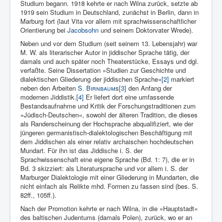
Studium begann. 1918 kehrte er nach Wilna zurück, setzte ab
1919 sein Studium in Deutschland, zunächst in Berlin, dann in
Mar­burg fort (laut Vita vor allem mit sprachwissenschaftlicher
Orien­tierung bei
Jacobsohn
und seinem Doktorvater Wrede).
Neben und vor dem Studium (seit seinem 13. Lebensjahr) war
M. W. als literarischer Autor in jiddischer Sprache tätig, der
damals und auch später noch Theater­stücke, Es­says und dgl.
verfaßte. Seine Dissertation »Studien zur Geschichte und
dialektischen Gliederung der jiddischen Sprache«
[2]
markiert
neben den Arbeiten
S. Birnbaum
s
[3]
den Anfang der
modernen Jid­distik.
[4]
Er liefert dort eine umfas­sende
Bestandsaufnahme und Kritik der Forschungstraditionen zum
»Jüdisch-Deutschen«, sowohl der älteren Tradition, die dieses
als Rander­scheinung der Hochsprache abqualifiziert, wie der
jünge­ren ger­manistisch-dialektologischen Beschäftigung mit
dem Jiddi­schen als einer relativ archaischen hochdeutschen
Mundart. Für ihn ist das Jiddische i. S. der
Sprachwissenschaft eine eigene Sprache (Bd. 1: 7), die er in
Bd. 3 skizziert: als Literatursprache und vor allem i. S. der
Marburger Dialektologie mit einer Gliederung in Mundarten, die
nicht einfach als Relikte mhd. Formen zu fassen sind (bes. S.
82ff., 105ff.).
Nach der Promotion kehrte er nach Wilna, in die »Hauptstadt«
des baltischen Judentums (damals Po­len), zurück, wo er an