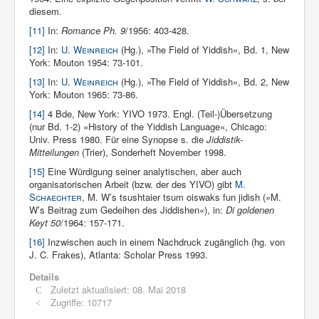
diesem.
[11]
In:
Romance Ph. 9
/1956: 403-428.
[12]
In:
U. Weinreich
(Hg.), »The Field of Yid­dish«, Bd. 1, New
York: Mouton 1954: 73-101.
[13]
In:
U. Weinreich
(Hg.), »The Field of Yid­dish«, Bd. 2, New
York: Mouton 1965: 73-86.
[14]
4 Bde, New York: YIVO 1973. Engl. (Teil-)Übersetzung
(nur Bd. 1-2) »History of the Yiddish Language«, Chicago:
Univ. Press 1980. Für eine Synopse s. die
Jiddistik-
Mitteilungen
(Trier), Sonderheft November 1998.
[15]
Eine Würdigung seiner analytischen, aber auch
organisatorischen Arbeit (bzw. der des YIVO) gibt
M.
Schaechter
, M. W’s tsushtaier tsum oiswaks fun jidish (»M.
W’s Beitrag zum Gedeihen des Jiddishen«), in:
Di goldenen
Keyt 50
/1964: 157-171.
[16]
Inzwischen auch in einem Nachdruck zugänglich (hg. von
J. C. Frakes), Atlanta: Scholar Press 1993.
Details
Zuletzt aktualisiert: 08. Mai 2018
Zugriffe: 10717