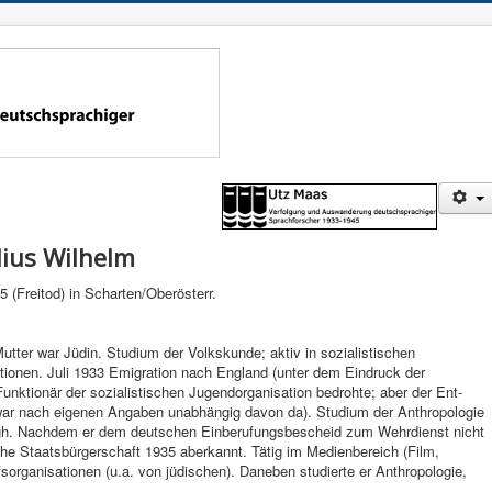
lius Wilhelm
5 (Freitod) in Scharten/Oberösterr.
Mutter war Jüdin. Studium der Volks­kunde; aktiv in sozialistischen
ionen. Juli 1933 Emigra­tion nach Eng­land (unter dem Ein­druck der
 Funktionär der sozialisti­schen Jugendorganisation bedrohte; aber der Ent­
 nach eige­nen Anga­ben un­abhängig davon da). Stu­dium der An­thropologie
rgh. Nachdem er dem deut­schen Einbe­rufungsbescheid zum Wehr­dienst nicht
 Staats­bürgerschaft 1935 aber­kannt. Tätig im Medienbe­reich (Film,
sorganisationen (u.a. von jüdischen). Da­neben studierte er Anthro­pologie,