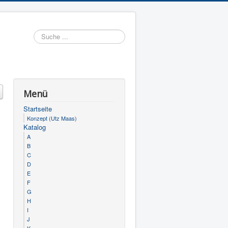
Suchen
Menü
Startseite
Konzept (Utz Maas)
Katalog
A
B
C
D
E
F
G
H
I
J