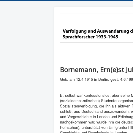
Bornemann, Ern(e)st Ju
Geb. am 12.4.1915 in Berlin, gest. 4.6.199
B. selbst war konfessi­onslos, aber seine 
(sozialdemokratischen) Studenten­organisat
Sozialistenverfol­gung, die ihn als aktiven
schluß, aus Deutschland auszuwandern, war
und Vorge­schichte in London und Edin­bu
nach­gekommen war, wurde ihm die deutsche
Fernsehen); unterstützt von Emigranten­hilf
Geschichte und Psy­chologie in London.