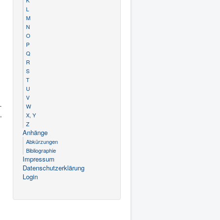
K
L
M
N
O
P
Q
R
S
T
U
V
­
W
,
X, Y
Z
Anhänge
Abkürzungen
Bibliographie
Impressum
Datenschutzerklärung
Login