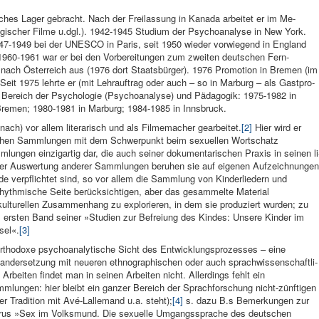
isches Lager ge­bracht. Nach der Freilassung in Kanada arbeitet er im Me­
logischer Filme u.dgl.). 1942-1945 Studium der Psycho­analyse in New York.
1947-1949 bei der UN­ESCO in Paris, seit 1950 wieder vor­wiegend in Eng­land
. 1960-1961 war er bei den Vorbereitungen zum zweiten deut­schen Fern­
nach Österreich aus (1976 dort Staatsbürger). 1976 Pro­motion in Bre­men (im
Seit 1975 lehrte er (mit Lehrauftrag oder auch – so in Marburg – als Gastpro­
m Bereich der Psy­chologie (Psychoanalyse) und Pädagogik: 1975-1982 in
Bremen; 1980-1981 in Marburg; 1984-1985 in Innsbruck.
nach) vor al­lem litera­risch und als Filmemacher gearbeitet.
[2]
Hier wird er
schen Samm­lungen mit dem Schwer­punkt beim sexuellen Wortschatz
mmlungen einzig­artig dar, die auch seiner dokumentarischen Praxis in seinen li
der Auswer­tung ande­rer Samm­lungen beruhen sie auf ei­genen Auf­zeichnungen
de verpflichtet sind, so vor allem die Samm­lung von Kinderlie­dern und
rhythmische Seite berücksichti­gen, aber das gesammelte Mate­rial
l­turellen Zusammen­hang zu ex­plorieren, in dem sie produziert wur­den; zu
 er­sten Band sei­ner »Studien zur Befreiung des Kindes: Un­sere Kin­der im
sel«.
[3]
t or­thodoxe psychoanaly­tische Sicht des Entwick­lungsprozesses – eine
nandersetzung mit neueren eth­nographischen oder auch sprachwissenschaftli­
Ar­beiten fin­det man in seinen Arbeiten nicht. Allerdings fehlt ein
lungen: hier bleibt ein ganzer Bereich der Sprachfor­schung nicht-zünf­tigen
er Tradition mit Avé-Lalle­mand u.a. steht);
[4]
s. dazu B.s Bemerkungen zur
u­rus »Sex im Volksmund. Die sexuelle Umgangs­sprache des deutschen