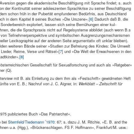
er­sion gegen die akademische Beschäftigung mit Spra­che findet; s. auch
n der Konti­nuität seiner adoleszen­ten Sprachkrise zu seiner Be­schäftigung
dem schon früh in der Pu­bertät empfun­denen Bedürf­nis, aus Deutschland
auch in dem Kapitel 8 sei­nes Buches »Die Urszene«.
[6]
Dadurch daß B. die
Son­derbereich explo­riert, lassen sich seine Be­mühungen einer kul­
hnen, die die Sprachpraxis nicht auf Regel­systeme abbildet (auch wenn B.s
ion von Teilnehmer­perspektive und sym­bolischen Ausgrenzungsmechanis­men
neller Lexikogra­phie auf der an­deren Seite argumenta­tiv oft un­klar bleiben).
iden wei­teren Bände seiner »Studien zur Befrei­ung des Kin­des: Die Umwelt
‹ Lieder, Reime, Verse und Rätsel«
[7]
und »Die Welt der Erwachse­nen in den
tadtkinder«.
[8]
er österreichischen Gesellschaft für Sexualforschung und auch als »Ratgeber«
er (Q).
nterview mit B. als Ein­leitung zu dem ihm als »Festschrift« gewidmeten Heft
nfte von E. B.; Nachruf von J. C. Aigner, in:
Werkblatt
– Zeitschrift für
 1975 publiziertes Buch »Das Patriarchat«.
²
e bei
Stern­feld/Tiedemann
1970
: 67; s. dazu J. M. Rit­chie, »E. B. and the
ohnen u.a. (Hgg.), »Brückenschlagen. FS F. Hoffmann«, Frank­furt/M. usw.: