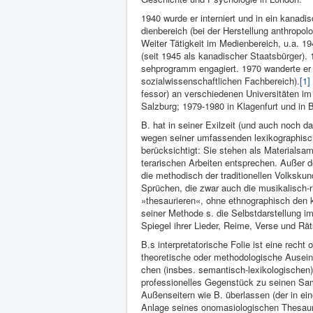
1940 wurde er in­terniert und in ein kanad
dienbereich (bei der Herstellung anthropo
Wei­ter Tätig­keit im Medienbereich, u.a. 
(seit 1945 als kanadi­scher Staatsbürger)
sehprogramm engagiert. 1970 ­wanderte er 
sozialwissenschaft­lichen Fachbereich).
[1]
fessor) an verschiedenen Universitäten i
Salzburg; 1979-1980 in Klagenfurt und in 
B. hat in seiner Exilzeit (und auch noch da­
wegen seiner umfas­senden lexikographi­
berücksich­tigt: Sie stehen als Ma­terialsa
terarischen Arbeiten entspre­chen. Außer 
die methodisch der traditionellen Volks­kun
Sprüchen, die zwar auch die musika­lisch-
»thesaurieren«, ohne ethnographisch den ku
seiner Me­thode s. die Selbstdarstellung im
Spiegel ihrer Lieder, Reime, Verse und Rät­
B.s interpretatorische Folie ist eine rech
theoretische oder metho­dologische Ausei
chen (insbes. se­mantisch-lexikologi­schen) 
professionelles Gegenstück zu seinen Samm
Au­ßenseitern wie B. überlassen (der in ein
An­lage seines onoma­siologischen Thesa