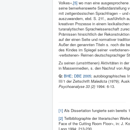
Volkes«,
[5]
wo man eine ausgesprochene Av
seine bemer­kenswerte Selbstdarstellung vo
mit zeitgenössischen Sprach­fragen – und 
auszuwandern, ebd. S. 21f., aus­führlich 
kreativen Prozesse in einem lexi­kalischen 
turanalytischen Sprach­wissenschaft zurec
Prä­missen hin­sichtlich der Rekonstrukt
auf der einen Seite und normati­ver tradi­tio
Außer den genannten Titeln s. noch die be
des Kindes im Spie­gel sei­ner ›verbotenen
›verbote­nen‹ Reimen deutsch­sprachiger S
Zu seinen (umstrittenen) Aktivitäten in d
in Massenmedien, s. den Nachruf von Aign
Q:
BHE
;
DBE 2005
; autobiographisches I
III/1 der Zeit­schrift
Male­dicta
(1979); Auskü
Psychoanalyse 33 (2)
1994: 6-13.
[1]
Als Dissertation fungierte sein bereits
[2]
Teilbibliographie der literarischen Werk
Face of the Cutting Room Floor«, in: J. K
Lang 1994: 213-230.