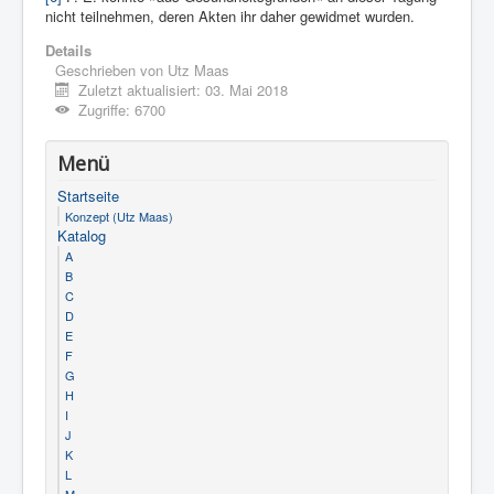
nicht teilnehmen, deren Akten ihr daher gewidmet wurden.
Details
Geschrieben von
Utz Maas
Zuletzt aktualisiert: 03. Mai 2018
Zugriffe: 6700
Menü
Startseite
Konzept (Utz Maas)
Katalog
A
B
C
D
E
F
G
H
I
J
K
L