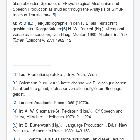
übersetzenden Sprache, s. »Psychological Me­chanisms of
Speech Production as stu­died through the Analysis of Simul­
taneous Transla­tion«.
[5]
Q:
V;
BHE
; (Teil-)Bibliographie in den F. E. als Fest­schrift
gewidme­ten Kongreßakten:
[6]
H. W. Deckert (Hg.), »Temporal
va­riables in speech«, Den Haag: Mou­ton 1980; Nachruf in:
The
Times
(London) v. 27.1.1982: 12.
[1]
Laut Promoti­onsprotokoll, Univ.
Arch. Wien.
[2]
Goldmann (1910-2009) hatte ebenso wie E. einen jüdischen
Familienhintergrund, sich aber von allen religiösen Bindungen
gelöst.
[3]
London: Academic Press 1968 (²1973).
[4]
In: A. W. Siegmann/St. Feldstein (Hgg.), »Of Speech and
Time«, Hillsdale: L. Erlbaum 1979: 211-224.
[5]
In: B. Butterworth (Hg.), »Language Production«, Bd.1, New
York usw.: Academic Press 1980: 143-153.
[6]
F. E. konnte »aus Gesundheitsgründen« an dieser Ta­gung