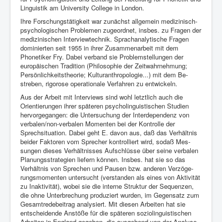
Lin­guistik am University College in London.
Ihre Forschungstätigkeit war zunächst allgemein me­dizinisch-
psychologischen Problemen zuge­ordnet, insbes. zu Fragen der
medi­zinischen In­terviewtechnik. Sprachana­lytische Fragen
domi­nierten seit 1955 in ihrer Zusam­menarbeit mit dem
Phonetiker Fry. Da­bei verband sie Pro­blemstellungen der
europä­ischen Tradition (Phi­losophie der Zeitwahrnehmung;
Persönlichkeits­theorie; Kulturan­thropologie...) mit dem Be­
streben, rigorose operationale Verfahren zu entwickeln.
Aus der Arbeit mit Interviews sind wohl letzt­lich auch die
Orien­tierungen ihrer späteren psycholingui­stischen Studien
hervorgegan­gen: die Untersuchung der Interdepen­denz von
verba­len/non-verbalen Momen­ten bei der Kon­trolle der
Sprechsituation. Dabei geht E. da­von aus, daß das Verhältnis
beider Fakto­ren vom Sprecher kontrol­liert wird, sodaß Mes­
sungen dieses Ver­hältnisses Aufschlüsse über seine verbalen
Pla­nungsstrategien liefern können. Insbes. hat sie so das
Verhältnis von Sprechen und Pau­sen bzw. ande­ren Verzöge­
rungsmomenten untersucht (verstanden als eines von Aktivität
zu Inakti­vität), wo­bei sie die interne Struktur der Se­quenzen,
die ohne Un­terbrechung produziert wur­den, im Gegen­satz zum
Gesamtrede­beitrag analy­siert. Mit diesen Arbeiten hat sie
entschei­dende An­stöße für die späteren soziolinguisti­schen
Arbeiten in England ge­geben, die ausge­hend von der Analyse