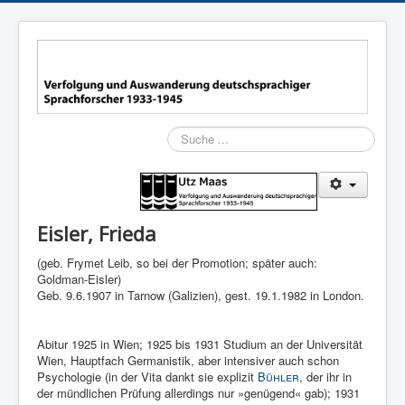
Suchen
Eisler, Frieda
(geb. Frymet Leib, so bei der Promo­tion; spä­ter auch:
Goldman-Eisler)
Geb. 9.6.1907 in Tarnow (Galizien), gest. 19.1.1982 in London.
Abitur 1925 in Wien; 1925 bis 1931 Studium an der Universi­tät
Wien, Hauptfach Germanistik, aber intensi­ver auch schon
Psychologie (in der Vita dankt sie explizit
Bühler
, der ihr in
der münd­lichen Prüfung allerdings nur »genü­gend« gab); 1931