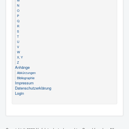
M
N
O
P
Q
R
S
T
U
V
W
X, Y
Z
Anhänge
Abkürzungen
Bibliographie
Impressum
Datenschutzerklärung
Login