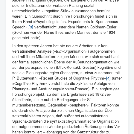
solcher Indikatoren der ver­balen Pla­nung sozial
unterschiedliche »kogni­tive Stile« auszuma­chen bemüht
waren. Ein Querschnitt durch ihre Forschungen findet sich in
ihrem Band »Psycholinguistics. Experi­ments in Sponta­neous
Speech«,
[3]
ver­öffentlicht unter dem Namen Gold­man-Eis­ler
(Goldman war der Name ihres ersten Mannes, den sie 1934
geheiratet hatte).
In den späteren Jahren hat sie neuere Arbeiten­ zur kon­
versationellen Analyse (»
turn
-Organisation«) auf­genommen
und mit ihren Mitar­beitern zeigen können, wie sich sowohl auf
der formal sprachlichen Ebene der Äußerungsorgani­sation wie
auf der parasprachli­chen (Blick-Kon­takt, Gesten) kognitive und
soziale Planungs­strategien überlagern, s. etwa zusammen mit
P. Butter­worth: »Recent Studies of Cognitive Rhythm«
[4]
(unter
»Cognitive Rhythm« versteht sie die zyklische Ab­folge von
Planungs- und Aus­führungs/Monitor-Phasen). Ein lang­fristiges
For­schungsprojekt, zu dem sie Ergebnisse seit 1972 ver­
öffentlichte, zielte auf die Be­dingungen der Si­
multanübersetzung. Gegenüber »peripheren« Faktoren konnte
sie durch die Ana­lyse der zeitlichen Organi­sation der Über­
setzeraktivitäten zeigen, daß außer bei automa­tisierten
Sprachak­tivitäten die syntak­tisch-grammatische Organisation
der aufgenom­menen wie der produzierten Äu­ßerungen das Ver­
halten kon­trolliert – abhängig von der Satzstruktur der zu