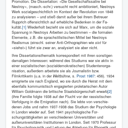
Promotion. Die Disser­tation: »Die Gesellschaftssa­tire bei
Nestroy«, (masch.-schr.) versucht recht ambi­tioniert, Nestroys
Werk sozi­algeschichtlich im Kontext der Revolu­tion von 1848
zu analysieren – und stieß damit außer bei ih­rem Be­treuer
Rup­prich offensichtlich auf er­hebliche Bedenken in der Fa­
kultät.
[1]
Wieder­holt be­zieht sie sich auf Marx, um die soziale
Span­nung in Ne­stroys Ar­beiten zu bestimmen – die formalen
Elemente, z.B. die sprachstili­stischen Mittel bei Nestroys
Realismus (einschl. seiner Anti-Or­thographien wie
sixt
für
»siehst«) führt sie zwar an, ana­lysiert sie aber nicht.
Ihre Dissertationsthematik korrespondiert mit ih­ren son­stigen
da­maligen Interessen: während des Studiums war sie aktiv in
einer soziali­stischen (sozialdemokratischen) Studentenorga­
nisation, außer­dem arbeitete sie als Journali­stin bzw.
Filmkritike­rin (u.a. in der
Welt­bühne
, s.
Prost 1987
: 456). 1934
emigrierte sie nach England, wo sie durch die Heirat mit dem
ebenfalls kommunistisch engagierten proletarischen Autor
William Goldmann die bri­tische Staatsbürgerschaft erwarb
[2]
(ihre Fami­lie folgte 1938 auf der Flucht vor der rassi­stischen
Ver­folgung in die Emi­gration nach). Sie lebte von verschie­
denen Jobs und nahm 1937-1938 das Studium der Psychologie
in London wieder auf. Seit 1941 psycho­logische For­
schungstätigkeiten an ver­schiedenen Univer­sitäten und
außeruniver­sitären Institutionen in London. Seit 1970 Professur
für Psycholingui­stik und Leitung der Abtei­lung für Pho­netik und