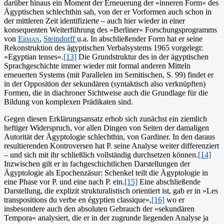
darüber hinaus ein Moment der Erneuerung der »inneren Form« des
Ägyptischen schlechthin sah, von der er Vorformen auch schon in
der mittleren Zeit identifizierte – auch hier wieder in einer
konsequenten Weiterführung des »Berliner« Forschungsprogramms
von
Erman
,
Steindorff
u.a. In abschließender Form hat er seine
Rekonstruktion des ägyptischen Verbalsystems 1965 vorgelegt:
»Egyptian tenses«.
[13]
Die Grundstruktur des in der ägyptischen
Sprachgeschichte immer wieder mit formal anderen Mitteln
erneuerten Systems (mit Parallelen im Semitischen, S. 99) findet er
in der Opposition der sekundären (syntaktisch also verknüpften)
Formen, die in diachroner Sichtweise auch die Grundlage für die
Bildung von komplexen Prädikaten sind.
Gegen diesen Erklärungsansatz erhob sich zunächst ein ziemlich
heftiger Widerspruch, vor allen Dingen von Seiten der damaligen
Autorität der Ägyptologie schlechthin, von Gardiner. In den daraus
resultierenden Kontroversen hat P. seine Analyse weiter differenziert
– und sich mit ihr schließlich vollständig durchsetzen können.
[14]
Inzwischen gilt er in fachgeschichtlichen Darstellungen der
Ägyptologie als Epochenzäsur: Schenkel teilt die Ägyptologie in
eine Phase vor P. und eine nach P. ein.
[15]
Eine abschließende
Darstellung, die explizit strukturalistisch orientiert ist, gab er in »Les
transpositions du verbe en égyptien classique«,
[16]
wo er
insbesondere auch den absoluten Gebrauch der »sekundären
Tempora« analysiert, die er in der zugrunde liegenden Analyse ja