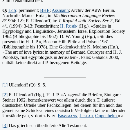
zum Neuaramäischen.
Q:
LdS
: permanent;
BHE
;
Assmann
; Archiv der AdW Berlin.
Nachrufe: Marcel Erdal, in:
Mediterranean Language Review
8
/1994: 1-9; E. Ullendorff, in:
J. Royal Asiatic Society Ser. 3
, Bd.
4/1 (1994): 3-13; Festschriften:
H. Rosén
(Hg.), »Studies in
Egyptology and Linguistics«, Jerusalem: Israel Exploration Society
1964 (Bibliographie bis 1962). D. W. Young (Hg.), »Studies
presented to H. J. P.«, Beacon Hill: Pirtle and Polson 1981
(Bibliographie bis 1978). Eine Gedenkschrift: K. Modras (Hg.),
»The art of love lyrics: in memory of Bernard Couroyer and H. J.
Polotsky, first egyptologists in Jerusalem«, Paris: Gabalda 2000,
enthält keine direkt auf P. bezogenen Beiträge.
[1]
Ullendorff (Q): S. 5.
[2]
E. Ullendorff (Hg.), H. J. P. »Ausgewählte Briefe«, Stuttgart:
Steiner 1992, bemerkenswert vor allem durch die z.T. äußerst
drastischen Urteile über Fachkollegen, bei denen für ihn auch das
gemeinsame Schicksal eines rassistisch Verfolgten keine mildernden
Umstände gab, s. dort z.B. zu
Bravmann
,
Leslau
,
Oppenheim
u.a.
[3]
Das griechisch überlieferte Alte Testament.