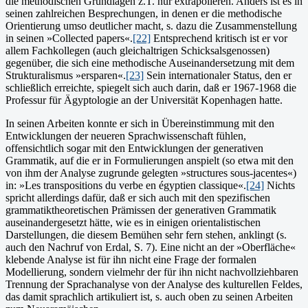
die methodischen Grundlagen z.T. nur extrapolieren. Anders ist es in
seinen zahlreichen Besprechungen, in denen er die methodische
Orientierung umso deutlicher macht, s. dazu die Zusammenstellung
in seinen »Collected papers«.
[22]
Entsprechend kritisch ist er vor
allem Fachkollegen (auch gleichaltrigen Schicksalsgenossen)
gegenüber, die sich eine methodische Auseinandersetzung mit dem
Strukturalismus »ersparen«.
[23]
Sein internationaler Status, den er
schließlich erreichte, spiegelt sich auch darin, daß er 1967-1968 die
Professur für Ägyptologie an der Universität Kopenhagen hatte.
In seinen Arbeiten konnte er sich in Übereinstimmung mit den
Entwicklungen der neueren Sprachwissenschaft fühlen,
offensichtlich sogar mit den Entwicklungen der generativen
Grammatik, auf die er in Formulierungen anspielt (so etwa mit den
von ihm der Analyse zugrunde gelegten »structures sous-jacentes«)
in: »Les transpositions du verbe en égyptien classique«.
[24]
Nichts
spricht allerdings dafür, daß er sich auch mit den spezifischen
grammatiktheoretischen Prämissen der generativen Grammatik
auseinandergesetzt hätte, wie es in einigen orientalistischen
Darstellungen, die diesem Bemühen sehr fern stehen, anklingt (s.
auch den Nachruf von Erdal, S. 7). Eine nicht an der »Oberfläche«
klebende Analyse ist für ihn nicht eine Frage der formalen
Modellierung, sondern vielmehr der für ihn nicht nachvollziehbaren
Trennung der Sprachanalyse von der Analyse des kulturellen Feldes,
das damit sprachlich artikuliert ist, s. auch oben zu seinen Arbeiten