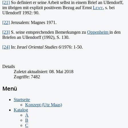
[21]
So definiert er seine Arbeit selbst in einem Brief an Ullendorff,
im übrigen mit explizit positivem Bezug auf Ernst
Lewy
, s. bei
Ullendorff 1992: 90.
[22]
Jerusalem: Magnes 1971.
[23]
S. seine entsprechenden Bemerkungen zu
Oppenheim
in den
Briefen an Ullendorff (1992), S. 130.
[24]
In:
Israel Oriental Studies 6
/1976: 1-50.
Details
Zuletzt aktualisiert: 08. Mai 2018
Zugriffe: 7482
Menü
Startseite
Konzept (Utz Maas)
Katalog
A
B
C