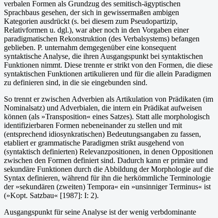
verbalen Formen als Grundzug des semitisch-ägyptischen
Sprachbaus gesehen, der sich in gewissermaßen ambigen
Kategorien ausdrückt (s. bei diesem zum Pseudopartizip,
Relativformen u. dgl.), war aber noch in den Vorgaben einer
paradigmatischen Rekonstruktion (des Verbalsystems) befangen
geblieben. P. unternahm demgegenüber eine konsequent
syntaktische Analyse, die ihren Ausgangspunkt bei syntaktischen
Funktionen nimmt. Diese trennte er strikt von den Formen, die diese
syntaktischen Funktionen artikulieren und für die allein Paradigmen
zu definieren sind, in die sie eingebunden sind.
So trennt er zwischen Adverbien als Artikulation von Prädikaten (im
Nominalsatz) und Adverbialen, die intern ein Prädikat aufweisen
können (als »Transposition« eines Satzes). Statt alle morphologisch
identifizierbaren Formen nebeneinander zu stellen und mit
(entsprechend idiosynkratischen) Bedeutungsangaben zu fassen,
etabliert er grammatische Paradigmen strikt ausgehend von
(syntaktisch definierten) Relevanzpositionen, in denen Oppositionen
zwischen den Formen definiert sind. Dadurch kann er primäre und
sekundäre Funktionen durch die Abbildung der Morphologie auf die
Syntax definieren, während für ihn die herkömmliche Terminologie
der »sekundären (zweiten) Tempora« ein »unsinniger Terminus« ist
(»Kopt. Satzbau« [1987]: I: 2).
Ausgangspunkt für seine Analyse ist der wenig verbdominante