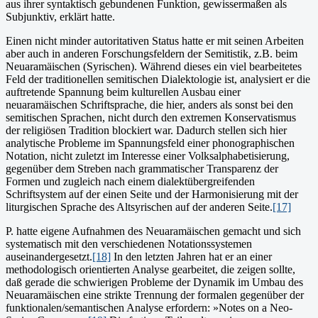
aus ihrer syntaktisch gebundenen Funktion, gewissermaßen als
Subjunktiv, erklärt hatte.
Einen nicht minder autoritativen Status hatte er mit seinen Arbeiten
aber auch in anderen Forschungsfeldern der Semitistik, z.B. beim
Neuaramäischen (Syrischen). Während dieses ein viel bearbeitetes
Feld der traditionellen semitischen Dialektologie ist, analysiert er die
auftretende Spannung beim kulturellen Ausbau einer
neuaramäischen Schriftsprache, die hier, anders als sonst bei den
semitischen Sprachen, nicht durch den extremen Konservatismus
der religiösen Tradition blockiert war. Dadurch stellen sich hier
analytische Probleme im Spannungsfeld einer phonographischen
Notation, nicht zuletzt im Interesse einer Volksalphabetisierung,
gegenüber dem Streben nach grammatischer Transparenz der
Formen und zugleich nach einem dialektübergreifenden
Schriftsystem auf der einen Seite und der Harmonisierung mit der
liturgischen Sprache des Altsyrischen auf der anderen Seite.
[17]
P. hatte eigene Aufnahmen des Neuaramäischen gemacht und sich
systematisch mit den verschiedenen Notationssystemen
auseinandergesetzt.
[18]
In den letzten Jahren hat er an einer
methodologisch orientierten Analyse gearbeitet, die zeigen sollte,
daß gerade die schwierigen Probleme der Dynamik im Umbau des
Neuaramäischen eine strikte Trennung der formalen gegenüber der
funktionalen/semantischen Analyse erfordern: »Notes on a Neo-