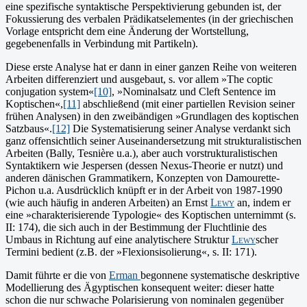
eine spezifische syntaktische Perspektivierung gebunden ist, der
Fokussierung des verbalen Prädikatselementes (in der griechischen
Vorlage entspricht dem eine Änderung der Wortstellung,
gegebenenfalls in Verbindung mit Partikeln).
Diese erste Analyse hat er dann in einer ganzen Reihe von weiteren
Arbeiten differenziert und ausgebaut, s. vor allem »The coptic
conjugation system«
[10]
, »Nominalsatz und Cleft Sentence im
Koptischen«,
[11]
abschließend (mit einer partiellen Revision seiner
frühen Analysen) in den zweibändigen »Grundlagen des koptischen
Satzbaus«.
[12]
Die Systematisierung seiner Analyse verdankt sich
ganz offensichtlich seiner Auseinandersetzung mit strukturalistischen
Arbeiten (Bally, Tesnière u.a.), aber auch vorstrukturalistischen
Syntaktikern wie Jespersen (dessen Nexus-Theorie er nutzt) und
anderen dänischen Grammatikern, Konzepten von Damourette-
Pichon u.a. Ausdrücklich knüpft er in der Arbeit von 1987-1990
(wie auch häufig in anderen Arbeiten) an Ernst
Lewy
an, indem er
eine »charakterisierende Typologie« des Koptischen unternimmt (s.
II: 174), die sich auch in der Bestimmung der Fluchtlinie des
Umbaus in Richtung auf eine analytischere Struktur
Lewy
scher
Termini bedient (z.B. der »Flexionsisolierung«, s. II: 171).
Damit führte er die von
Erman
begonnene systematische deskriptive
Modellierung des Ägyptischen konsequent weiter: dieser hatte
schon die nur schwache Polarisierung von nominalen gegenüber