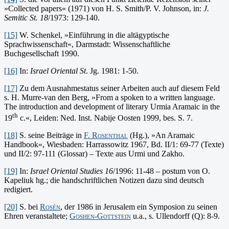
»Collected papers« (1971) von H. S. Smith/P. V. Johnson, in:
J.
Semitic St. 18
/1973: 129-140.
[15]
W. Schenkel, »Einführung in die altägyptische
Sprachwissenschaft«, Darmstadt: Wissenschaftliche
Buchgesellschaft 1990.
[16]
In:
Israel Oriental St
. Jg. 1981: 1-50.
[17]
Zu dem Ausnahmestatus seiner Arbeiten auch auf diesem Feld
s. H. Murre-van den Berg, »From a spoken to a written language.
The introduction and development of literary Urmia Aramaic in the
th
19
c.«, Leiden: Ned. Inst. Nabije Oosten 1999, bes. S. 7.
[18]
S. seine Beiträge in
F. Rosenthal
(Hg.), »An Aramaic
Handbook«, Wiesbaden: Harrassowitz 1967, Bd. II/1: 69-77 (Texte)
und II/2: 97-111 (Glossar) – Texte aus Urmi und Zakho.
[19]
In:
Israel Oriental Studies 16
/1996: 11-48 – postum von O.
Kapeliuk hg.; die handschriftlichen Notizen dazu sind deutsch
redigiert.
[20]
S. bei
Rosén
, der 1986 in Jerusalem ein Symposion zu seinen
Ehren veranstaltete;
Goshen-Gottstein
u.a., s. Ullendorff (Q): 8-9.