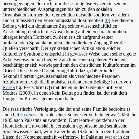
hervorgegangen, der nicht nur dieses religiöse System in seinen
unterschiedlichen Ausprägungen bis hin zu den sozialen
Organisationsformen der Gemeinden darstellt, sondern vor allem
auch umfassend den Forschungsstand dokumentiert.
[6]
Bei diesem
Beitrag wird ein dominanter Zug seiner wissenschaftlichen
Ausrichtung deutlich: die Ausrichtung auf einen sprachfamilien-
übergreifenden Horizont, zu dem er sich aufgrund seiner
umfassenden Sprachkenntnisse einen direkten Zugang über die
Quellen verschafft. Der synkretistischen Artikulation solcher
kultureller Syndrome entspricht in gewisser Weise auch seine eigene
Arbeitsweise. Schon hier, wie auch in seinen späteren Arbeiten,
beschäftigt er sich vorwiegend mit den christlichen Kulturformen im
Orient. Diese breite Orientierung führt dazu, daß er in der
Sekundärliteratur gewissermaßen als verschiedene Personen
rezipiert wird, vgl. die linguistisch orientierten Beiträge in der von
Rosén
hg. Festschrift (Q) mit denen in der Gedenkschrift von
Modras (2000), in denen kein Beitrag zu finden ist, der mit dem
Linguisten P. etwas gemeinsam hätte.
Die rassistische Verfolgung, die ihn und seine Familie bedrohte (s.
auch bei
Henning
, der mit seiner Schwester verheiratet war), läßt ihn
1935 nach Palästina auswandern. Dort lehrte er seitdem an der
Hebräischen Universität in Jerusalem ägyptische und semitische
Sprachwissenschaft, wurde allerdings 1936 noch in den Londoner
Listen der Notgemeinschaft »offeriert«. In Palästina war er in der