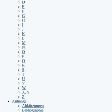
D
E
F
G
H
I
J
K
L
M
N
O
P
Q
R
S
T
U
V
W
X, Y
Z
Anhänge
Abkürzungen
Bibliographie