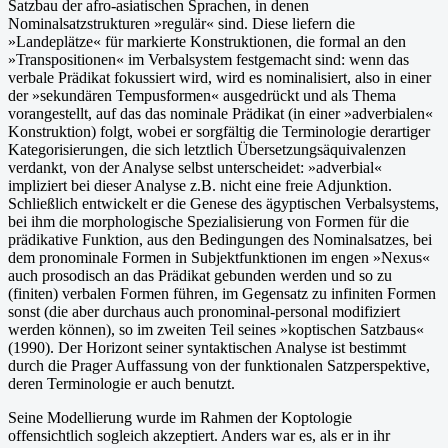
Satzbau der afro-asiatischen Sprachen, in denen
Nominalsatzstrukturen »regulär« sind. Diese liefern die
»Landeplätze« für markierte Konstruktionen, die formal an den
»Transpositionen« im Verbalsystem festgemacht sind: wenn das
verbale Prädikat fokussiert wird, wird es nominalisiert, also in einer
der »sekundären Tempusformen« ausgedrückt und als Thema
vorangestellt, auf das das nominale Prädikat (in einer »adverbialen«
Konstruktion) folgt, wobei er sorgfältig die Terminologie derartiger
Kategorisierungen, die sich letztlich Übersetzungsäquivalenzen
verdankt, von der Analyse selbst unterscheidet: »adverbial«
impliziert bei dieser Analyse z.B. nicht eine freie Adjunktion.
Schließlich entwickelt er die Genese des ägyptischen Verbalsystems,
bei ihm die morphologische Spezialisierung von Formen für die
prädikative Funktion, aus den Bedingungen des Nominalsatzes, bei
dem pronominale Formen in Subjektfunktionen im engen »Nexus«
auch prosodisch an das Prädikat gebunden werden und so zu
(finiten) verbalen Formen führen, im Gegensatz zu infiniten Formen
sonst (die aber durchaus auch pronominal-personal modifiziert
werden können), so im zweiten Teil seines »koptischen Satzbaus«
(1990). Der Horizont seiner syntaktischen Analyse ist bestimmt
durch die Prager Auffassung von der funktionalen Satzperspektive,
deren Terminologie er auch benutzt.
Seine Modellierung wurde im Rahmen der Koptologie
offensichtlich sogleich akzeptiert. Anders war es, als er in ihr