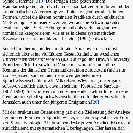
Syriac Grammar«.
[19]
Die fertigen Teile gelten seinem
Hauptarbeitsgebiet, dem Umbau der prädikativen Strukturen mit der
problematischen Abgrenzung von finiten gegenüber nicht-finiten
Formen, wobei die älteren nominalen Prädikate durch enklitische
Markierungen »finitisiert« werden, woraus die Schwierigkeiten
resultieren, sie i. S. der Schulgrammatik als verbal gegenüber
nominal zu kategorisieren, wie er es in dieser systematischen
Rezension der Grammatik von Tsereteli (1964) entwickelt.
Seine Orientierung an der strukturalen Sprachwissenschaft ist
sicherlich über seine vielfältigen Gastaufenthalte an westlichen
Universitäten verstärkt worden (u.a. Chicago und Brown University,
Providence/Rh. I.), sowie in Dänemark, worauf seine intime
Kenntnis der dänischen Grammatiktradition zurückgeht (nicht nur
von Jespersen, sondern auch von weniger bekannten
Sprachwissenschaftlern wie Mikkelsen, Wiwel u.a., die er ganz
selbstverständlich zitiert, etwa in seinem »Koptischen Satzbau«,
1987-1990). So wurde er zum entscheidenden Lehrer für eine neue
Generation explizit sprachwissenschaftlich orientierter Forscher, in
Jerusalem auch unter den jüngeren Emigranten.
[20]
Mit der strukturalen Orientierung gab er die Zielsetzung der Analyse
der inneren Form einer Sprache weiter, also einer spezifischen Form
von Sprachtypologie.
[21]
In seinen deskriptiven Arbeiten ist er recht
zurückhaltend mit systematischen Überlegungen. Hier lassen sich