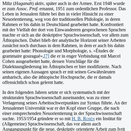
Miliz (
Haganah
) aktiv, später auch in der Armee. Erst 1948 wurde
er zum
Assoc. Prof.
ernannt, 1951 zum ordentlichen Professor. Das
Leben in Jerusalem führte bei ihm in vieler Hinsicht zu einer
Neuorientierung, weg von der traditionellen Philologie, in deren
Rahmen er bis dahin in Deutschland gearbeitet hatte. Konfrontiert
mit der Vielfalt der dort von Einwanderern gesprochenen Sprachen
machte er sich an die deskriptive Sprachwissenschaft, vor allem zum
Äthiopischen. Dabei blieb der analytische Horizont seiner Arbeiten
zunächst noch durchaus in dem Rahmen, in dem er auch bis dahin
gearbeitet hatte: Phonologie und Morphologie, s. »Études de
grammaire gouragué«,
[7]
die er in enger Verbindung mit Marcel
Cohen ausgearbeitet hatte, dessen Vorschläge für die
Dialektausgliederung im Äthiopischen er hier modifizierte. Nach
seinen eigenen Aussagen sprach er mit seinen Gewährsleuten
amharisch, also die äthiopische Hochsprache, die er damals
offensichtlich schon gelernt hatte.
In den folgenden Jahren setzte er sich systematisch mit der
strukturalen Sprachwissenschaft auseinander, was zu einer
Verlagerung seines Arbeitsschwerpunktes zur Syntax führte. An der
Jerusalemer Universität war er der Kopf einer Gruppe, die nach
einer entsprechenden Neuorientierung in der Sprachwissenschaft
suchte. 1953/1954 gründete er so mit
H. B. Rosén
ein Institut für
(Allgemeine) Sprachwissenschaft, das vor allem auch
Ausgangspunkt für die neue, deskriptiv orientierte Arbeit zum Ivrit