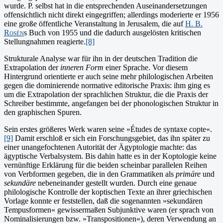
wurde. P. selbst hat in die entsprechenden Auseinandersetzungen
offensichtlich nicht direkt eingegriffen; allerdings moderierte er 1956
eine große öffentliche Veranstaltung in Jerusalem, die auf
H. B.
Rosén
s Buch von 1955 und die dadurch ausgelösten kritischen
Stellungnahmen reagierte.
[8]
Strukturale Analyse war für ihn in der deutschen Tradition die
Extrapolation der
inneren Form
einer Sprache. Vor diesem
Hintergrund orientierte er auch seine mehr philologischen Arbeiten
gegen die dominierende normative editorische Praxis: ihm ging es
um die Extrapolation der sprachlichen Struktur, die die Praxis der
Schreiber bestimmte, angefangen bei der phonologischen Struktur in
den graphischen Spuren.
Sein erstes größeres Werk waren seine »Études de syntaxe copte«.
[9]
Damit erschloß er sich ein Forschungsgebiet, das ihn später zu
einer unangefochtenen Autorität der Ägyptologie machte: das
ägyptische Verbalsystem. Bis dahin hatte es in der Koptologie keine
vernünftige Erklärung für die beiden scheinbar parallelen Reihen
von Verbformen gegeben, die in den Grammatiken als
primäre
und
sekundäre
nebeneinander gestellt wurden. Durch eine genaue
philologische Kontrolle der koptischen Texte an ihrer griechischen
Vorlage konnte er feststellen, daß die sogenannten »sekundären
Tempusformen« gewissermaßen Subjunktive waren (er sprach von
Nominalisierungen bzw. »Transpositionen«), deren Verwendung an