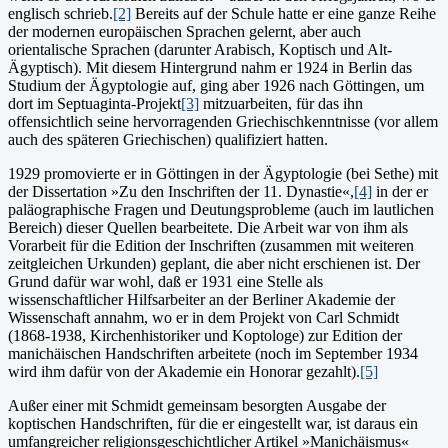
englisch schrieb.
[2]
Bereits auf der Schule hatte er eine ganze Reihe
der modernen europäischen Sprachen gelernt, aber auch
orientalische Sprachen (darunter Arabisch, Koptisch und Alt-
Ägyptisch). Mit diesem Hintergrund nahm er 1924 in Berlin das
Studium der Ägyptologie auf, ging aber 1926 nach Göttingen, um
dort im Septuaginta-Projekt
[3]
mitzuarbeiten, für das ihn
offensichtlich seine hervorragenden Griechischkenntnisse (vor allem
auch des späteren Griechischen) qualifiziert hatten.
1929 promovierte er in Göttingen in der Ägyptologie (bei Sethe) mit
der Dissertation »Zu den Inschriften der 11. Dynastie«,
[4]
in der er
paläographische Fragen und Deutungsprobleme (auch im lautlichen
Bereich) dieser Quellen bearbeitete. Die Arbeit war von ihm als
Vorarbeit für die Edition der Inschriften (zusammen mit weiteren
zeitgleichen Urkunden) geplant, die aber nicht erschienen ist. Der
Grund dafür war wohl, daß er 1931 eine Stelle als
wissenschaftlicher Hilfsarbeiter an der Berliner Akademie der
Wissenschaft annahm, wo er in dem Projekt von Carl Schmidt
(1868-1938, Kirchenhistoriker und Koptologe) zur Edition der
manichäischen Handschriften arbeitete (noch im September 1934
wird ihm dafür von der Akademie ein Honorar gezahlt).
[5]
Außer einer mit Schmidt gemeinsam besorgten Ausgabe der
koptischen Handschriften, für die er eingestellt war, ist daraus ein
umfangreicher religionsgeschichtlicher Artikel »Manichäismus«