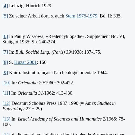
[4]
Leipzig: Hinrich 1929.
[5]
Zu seiner Arbeit dort, s. auch
Stern 1975-1979
, Bd. II: 335.
[6]
In Pauly Wissowa, »Realencyklopädie«, Supplement Bd. VI,
Stuttgart 1935: Sp. 240-274.
[7]
In:
Bull. Société Ling. (Paris) 39
/1938: 137-175.
[8]
S.
Kuzar 2001
: 166.
[9]
Kairo: Institut français d’archéologie orientale 1944.
[10]
In
: Orientalia 29
/1960: 392-422.
[11]
In:
Orientalia 31
/1962: 413-430.
[12]
Decatur: Scholars Press 1987-1990 (=
Amer. Studies in
Papyrology 27
+
29
).
[13]
In:
Israel Academy of Sciences and Humanities 2
/1965: 75-
100.
[14]
S. die vor allem auf diesen Punkt zielende Rezension seiner