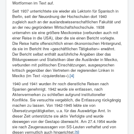
Wortformen im Text auf.
Seit 1937 unterrichtete sie wieder als Lektorin für Spanisch in
Berlin, seit der Neuordnung der Hochschulen dort 1940
zugleich auch an der auslandswissenschaftlichen Fakultät und
an der neu gegründeten Wirtschaftshochschule. 1938
unternahm sie eine größere Mexikoreise (verbunden auch mit
einer Reise in die USA), über die sie einen Bericht vorlegte.
Die Reise hatte offensichtlich einen ökonomischen Hintergrund,
da sie im Bericht ihre »geschäftlichen Tätigkeiten« erwähnt.
Der Bericht selbst enthält ausführliche Angaben über das
Bildungswesen und Statistiken über die Ausländer in Mexiko,
verbunden mit politischen Einschätzungen, ausgesprochen
kritisch gegenüber den Vertretern der regierenden Linken in
Mexiko (im Text »izquierdistas«).
[4]
1940 und 1941 wurden ihr noch dienstliche Reisen nach
Spanien genehmigt. 1942 wurde sie entlassen, nach
Aktenvermerken zu schließen aufgrund institutioneller
Konflikte. Sie versuchte vergeblich, die Entlassung rückgängig
machen zu lassen. Von 1942-1945 lebte sie von
Übersetzungstätigkeiten, u.a. für das Auswärtige Amt. In
dieser Zeit unterstützte sie aktiv Verfolgte und wurde
deswegen von der Gestapo überwacht. Am 27.4.1954 wurde
sie nach Zeugenaussagen von SS-Leuten verhaftet und von
diesen vermutlich auch hingerichtet.
[5]