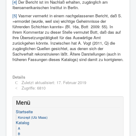
[4]
Der Bericht ist im Nachlaß erhalten, zugänglich am
Iberoamerikanischen Institut in Berlin.
[5]
Vasmer vermerkt in einem nachgelassenen Bericht, daß S.
»ermordet (wurde, weil sie) wichtige Geheimnisse der
führenden Schichten kannte« (Bl. 16a, Bott 2009: 55). In
ihrem Kommentar zu dieser Stelle vermutet Bott, daß das auf
ihre Übersetzungstätigkeit für das Auswärtige Amt
zurückgehen könnte. Inzwischen hat A. Vogt (2011, Q) die
zugänglichen Quellen gesichtet, aus denen sich der
Sachverhalt rekonstruieren läßt. Ältere Darstellungen (auch in
früheren Fassungen dieses Katalogs) sind damit zu korrigieren.
Details
Zuletzt aktualisiert: 17. Februar 2019
Zugriffe: 6810
Menü
Startseite
Konzept (Utz Maas)
Katalog
A
B