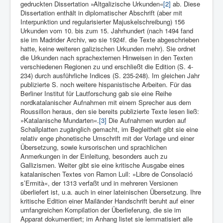
gedruckten Dissertation »Altgalizische Urkunden«
[2]
ab. Diese
Dissertation enthält in diplomatischer Abschrift (aber mit
Interpunktion und regularisierter Majuskelschreibung) 156
Urkunden vom 10. bis zum 15. Jahrhundert (nach 1494 fand
sie im Madrider Archiv, wo sie 1924f. die Texte abgeschrieben
hatte, keine weiteren galizischen Urkunden mehr). Sie ordnet
die Urkunden nach sprachexternen Hinweisen in den Texten
verschiedenen Regionen zu und erschließt die Edition (S. 4-
234) durch ausführliche Indices (S. 235-248). Im gleichen Jahr
publizierte S. noch weitere hispanistische Arbeiten. Für das
Berliner Institut für Lautforschung gab sie eine Reihe
nordkatalanischer Aufnahmen mit einem Sprecher aus dem
Roussillon heraus, den sie bereits publizierte Texte lesen ließ:
»Katalanische Mundarten«.
[3]
Die Aufnahmen wurden auf
Schallplatten zugänglich gemacht, im Begleitheft gibt sie eine
relativ enge phonetische Umschrift mit der Vorlage und einer
Übersetzung, sowie kursorischen und sprachlichen
Anmerkungen in der Einleitung, besonders auch zu
Gallizismen. Weiter gibt sie eine kritische Ausgabe eines
katalanischen Textes von Ramon Lull: »Libre de Consolació
s’Ermità«, der 1313 verfaßt und in mehreren Versionen
überliefert ist, u.a. auch in einer lateinischen Übersetzung. Ihre
kritische Edition einer Mailänder Handschrift beruht auf einer
umfangreichen Kompilation der Überlieferung, die sie im
Apparat dokumentiert; im Anhang listet sie lemmatisiert alle