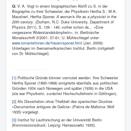
Q:
V; A. Vogt in einem biographischen Abriß zu S. in der
Biographie zu ihrer Schwester, der Physikerin Hertha S.: M.A.
Maushart,
Hertha Sponer. A woman's life as a physicist in the
20th century
. (Durham, N.C: Duke University, Department of
Physics 2011), S. 139 - 146; vorher schon ds., »Eine
vergessene Widerstandskämpferin«, in:
Berlinische
Monatsschrift 5
/2001: 57-61; U. Mühlschlegel unter:
www.romanistinnen.de/frauen/sponer.html
(Jan. 2009);
Unterlagen im Iberoamerikanischen Institut, Berlin (mitgeteilt
von Dr. Mühlschlegel).
[1]
Politische Gründe können vermutet werden. Ihre Schwester
Hertha Sponer (1895-1968) emigrierte ebenfalls aus politischen
Gründen 1934 nach Norwegen und später (1936) in die USA
(sie war Physikerin, zunächst Hochschullehrerin in Göttingen).
[2]
Als Dissertation ohne Titelblatt des spanischen Druckes
»Documentos antiguos de Galicia« (Palma de Mallorca: Moll
1935) vorgelegt.
[3]
Institut für Lautforschung an der Universität Berlin
(Kommissionsdruck: Leipzig: Harrassowitz 1935).