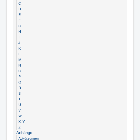
C
D
E
F
G
H
I
J
K
L
M
N
O
P
Q
R
S
T
U
V
W
X, Y
Z
Anhänge
Abkürzungen