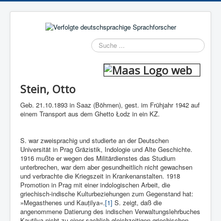
Suchen
Stein, Otto
Geb. 21.10.1893 in Saaz (Böhmen), gest. im Frühjahr 1942 auf
einem Transport aus dem Ghetto
Ł
odz in ein KZ.
S. war zweisprachig und studierte an der Deutschen
Universität in Prag Gräzistik, Indologie und Alte Geschichte.
1916 mußte er wegen des Militärdienstes das Studium
unterbrechen, war dem aber gesundheitlich nicht gewachsen
und verbrachte die Kriegszeit in Krankenanstalten. 1918
Promotion in Prag mit einer indolo­gischen Arbeit, die
griechisch-indische Kul­turbeziehungen zum Gegenstand hat:
»Megasthenes und Kauṭilya«.
[1]
S. zeigt, daß die
angenommene Datierung des indischen Verwal­tungslehrbuches
Kauṭilya nicht zu einer sachlich gleichzeitigen griechischen