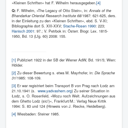
»Kleinen Schriften« hat F. Wilhelm herausgegeben.
[4]
Q:
F. Wilhelm, »The Legacy of Otto Stein«, in:
Annals of the
Bhandarkar Oriental Research Institute 68
/1987: 621-625, ders.
in der Einleitung zu den »Kleinen Schriften«, ebd. S. V-XI;
Bibliographie dort S. XIII-XXV;
Stache-Rosen 1990
: 223;
Hanisch 2001
: 97.; V. Petrbok in: Österr. Biogr. Lex. 1815-
1950, Bd. 13 (Lfg. 60) 2008: 155.
[1]
Pu­bliziert 1922 in der SB der Wiener AdW, Bd. 191/5; Wien:
Hölder.
[2]
Zu dieser Bewertung s. etwa M. Mayrhofer, in:
Die Sprache
31
/1985: 108-109.
[3]
Er war registriert beim Transport B von Prag nach Łodz am
21.10.1941 (s.
www.yadvashem.org
) Zu seiner Situation in
Łodz, s. O. Rosenfeld, »Wozu noch Welt. Aufzeichnungen aus
dem Ghetto Lodz (sic!)«, Frankfurt/M.: Verlag Neue Kritik
1994: S. 83 und 124 (Hinweis von J. Riecke, Heidelberg).
[4]
Wiesbaden: Steiner 1985.