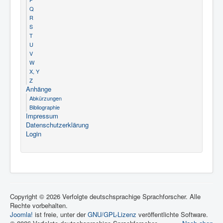
Q
R
S
T
U
V
W
X, Y
Z
Anhänge
Abkürzungen
Bibliographie
Impressum
Datenschutzerklärung
Login
Copyright © 2026 Verfolgte deutschsprachige Sprachforscher. Alle
Rechte vorbehalten.
Joomla!
ist freie, unter der
GNU/GPL-Lizenz
veröffentlichte Software.