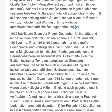
Quelle über Indien (Megasthenes) paßt und insofern jün­ger
sein muß. Auf der Linie seiner Dissertation lagen auch seine
späteren Arbeiten: (kultur)geschichtlich ausgerichtet – aber mit
akribischen philologischen Studien, die vor allem im Bereich
von Etymologien und Wortgeschichte wichtige
sprachwissenschaftliche Beiträge enthalten).
[2]
1922 habilitierte S. an der Prager Deutschen Universität und
lehrte seitdem dort: 1930 wurde er zum a.o. Prof. ernannt,
1935 zum o. Prof. 1931/1932 un­ternahm er eine große
Forschungs- und Vortragsreise nach Indien, die u.a. durch
seine Mitgliedschaft in indischen Fachorgani­sationen und
Herausgebergremien begründet war. Er bemühte sich, die
Edition indischer Texte an europäischen Standards
auszurichten und beteiligte sich an der Ausbildung des
indischen wissenschaftlichen Nachwuchses. Nach dem
Münchner Abkommen 1938 bemühte sich S. um eine Emi­
gration, bereits im Dezember 1938 konnte er schon nicht mehr
lehren. Die materiellen Voraussetzungen für seine Emigration
waren dank kollegi­aler Hilfe in England auch gegeben, und S.
konnte im April 1939 schon seine Bibliothek nach GB
verfrachten. Allerdings erhielt er für sich und seine Frau kein
Visum für die Ausreise, und beide wurden 1941 in das Ghetto
Ł
odz (Litzmannstadt) deportiert.
[3]
Im Frühjahr 1942 sollten sie
in ein KZ transportiert werden, wobei sie umkamen. Seine