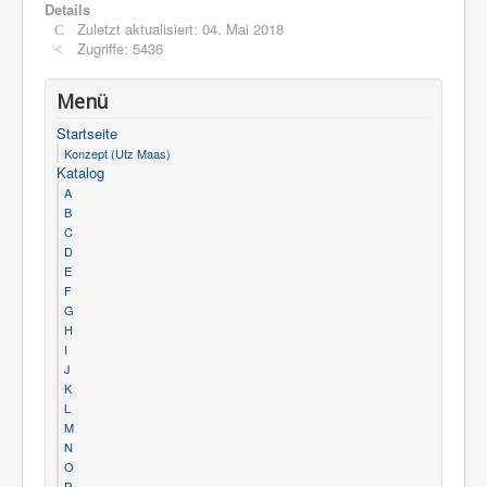
Details
Zuletzt aktualisiert: 04. Mai 2018
Zugriffe: 5436
Menü
Startseite
Konzept (Utz Maas)
Katalog
A
B
C
D
E
F
G
H
I
J
K
L
M
N
O
P